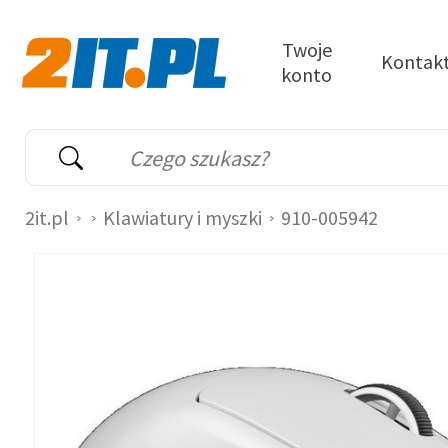
Przejdź do treści
Twoje
Kontak
konto
2it.pl
Wyszukiwarka
Słowo kluczowe
2it.pl
Klawiatury i myszki
910-005942