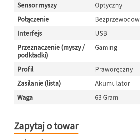
Sensor myszy
Optyczny
Połączenie
Bezprzewodow
Interfejs
USB
Przeznaczenie (myszy /
Gaming
podkładki)
Profil
Praworęczny
Zasilanie (lista)
Akumulator
Waga
63 Gram
Zapytaj o towar
Zapytaj o towar