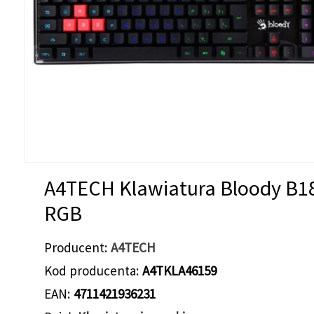
A4TECH Klawiatura Bloody B1
RGB
Producent
A4TECH
Kod producenta
A4TKLA46159
EAN
4711421936231