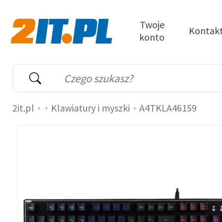
Przejdź do treści
Twoje
Kontak
konto
2it.pl
Wyszukiwarka
Słowo kluczowe
2it.pl
Klawiatury i myszki
A4TKLA46159