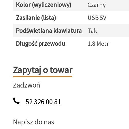
Kolor (wyliczeniowy)
Czarny
Zasilanie (lista)
USB 5V
Podświetlana klawiatura
Tak
Długość przewodu
1.8 Metr
Zapytaj o towar
Zapytaj o towar
Zadzwoń
52 326 00 81
Napisz do nas