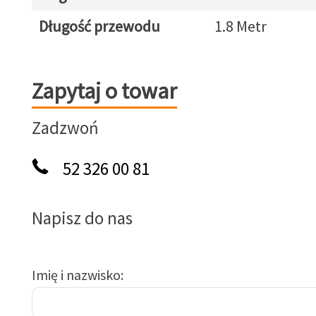
Długość przewodu
1.8 Metr
Zapytaj o towar
Zapytaj o towar
Zadzwoń
52 326 00 81
Napisz do nas
Imię i nazwisko