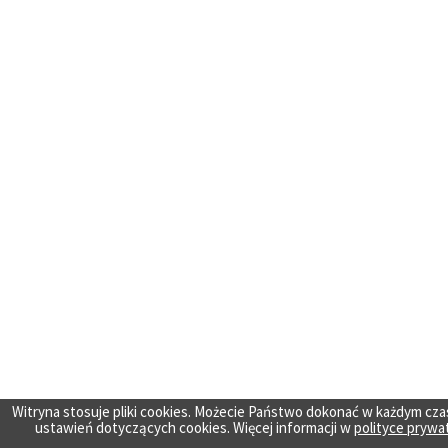
Witryna stosuje pliki cookies. Możecie Państwo dokonać w każdym cza
ustawień dotyczących cookies. Więcej informacji w
polityce prywa