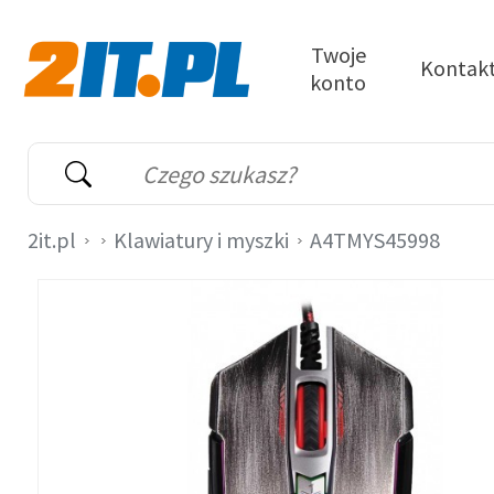
Przejdź do treści
Twoje
Kontak
konto
2it.pl
Wyszukiwarka
Słowo kluczowe
2it.pl
Klawiatury i myszki
A4TMYS45998