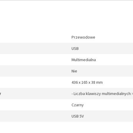
Przewodowe
USB
Multimedialna
Nie
436 x 165 x 38 mm
y
- Liczba klawiszy multimedialnych:
Czarny
USB 5V