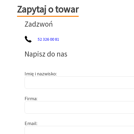
Zapytaj o towar
Zapytaj o towar
Zadzwoń
52 326 00 81
Napisz do nas
Imię i nazwisko
Firma
Email