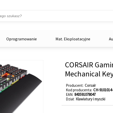
Przejdź do treści
ka
zowe
Oprogramowanie
Mat. Eksploatacyjne
Au
CORSAIR Gamin
Mechanical Ke
Producent
Corsair
Kod producenta
CH-9101014
EAN
843591078047
Dział
Klawiatury i myszki