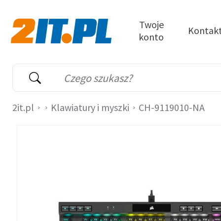
Przejdź do treści
Twoje
Kontak
konto
2it.pl
Wyszukiwarka
Słowo kluczowe
2it.pl
Klawiatury i myszki
CH-9119010-NA