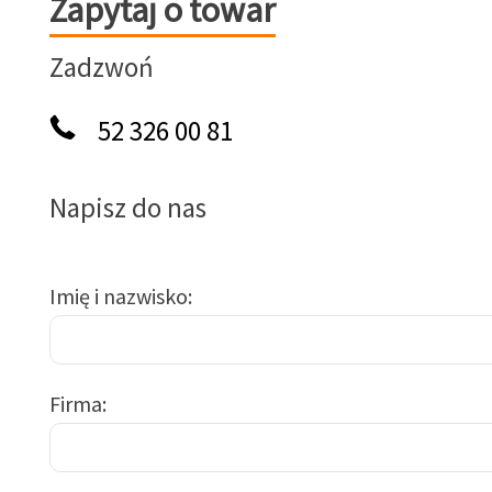
Zapytaj o towar
Zadzwoń
52 326 00 81
Napisz do nas
Imię i nazwisko
Firma