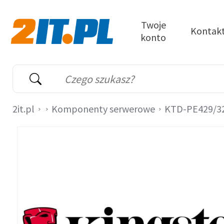
Przejdź do treści
Twoje
Kontak
konto
2it.pl
Wyszukiwarka
Słowo kluczowe
2it.pl
Komponenty serwerowe
KTD-PE429/3