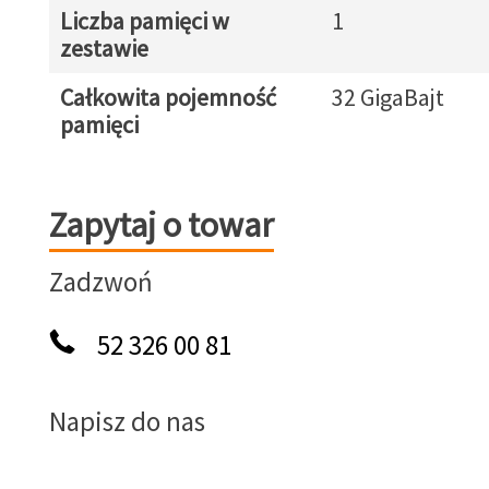
Liczba pamięci w
1
zestawie
Całkowita pojemność
32 GigaBajt
pamięci
Zapytaj o towar
Zapytaj o towar
Zadzwoń
52 326 00 81
Napisz do nas