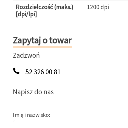
Rozdzielczość (maks.)
1200 dpi
[dpi/lpi]
Zapytaj o towar
Zapytaj o towar
Zadzwoń
52 326 00 81
Napisz do nas
Imię i nazwisko