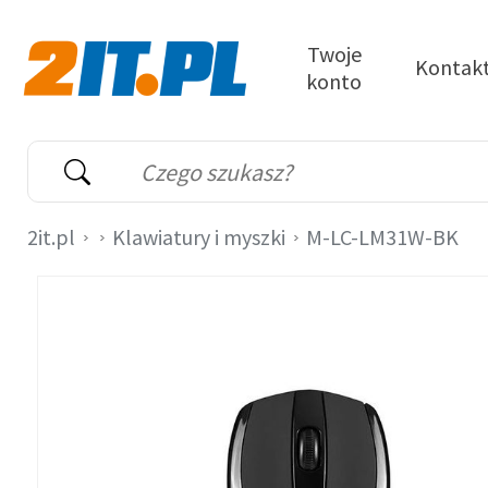
Przejdź do treści
Twoje
Kontak
konto
2it.pl
Wyszukiwarka
Słowo kluczowe
2it.pl
Klawiatury i myszki
M-LC-LM31W-BK