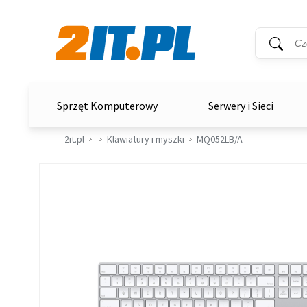
Wyszukiwar
Słowo kluc
2it.pl
Sprzęt Komputerowy
Serwery i Sieci
2it.pl
Klawiatury i myszki
MQ052LB/A