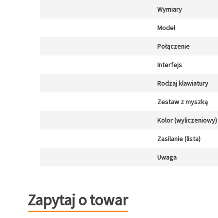
Wymiary
Model
Połączenie
Interfejs
Rodzaj klawiatury
Zestaw z myszką
Kolor (wyliczeniowy)
Zasilanie (lista)
Uwaga
Zapytaj o towar
Zapytaj o towar