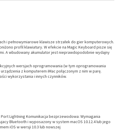
ach i pełnowymiarowe klawisze strzałek do gier komputerowych.
iżono profil klawiatury. W efekcie na Magic Keyboard pisze się
owymi. A wbudowany akumulator jest nieprawdopodobnie wydajny
odukcyjnych wersjach oprogramowania (w tym oprogramowania
a urządzenia z komputerem iMac połączonym z nim w parę.
ci wykorzystania i innych czynników.
th Port Lightning Komunikacja bezprzewodowa: Wymagania
acy Bluetooth i wyposazony w system macOS 10.12.4 lub jego
mem iOS w wersji 10.3 lub nowszej