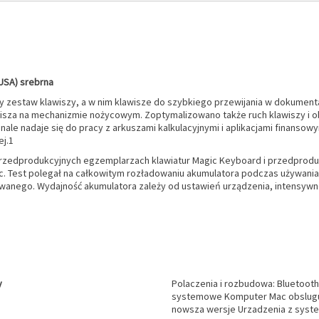
USA) srebrna
 zestaw klawiszy, a w nim klawisze do szybkiego przewijania w dokument
isza na mechanizmie nożycowym. Zoptymalizowano także ruch klawiszy i obn
nale nadaje się do pracy z arkuszami kalkulacyjnymi i aplikacjami finans
ej.1
a przedprodukcyjnych egzemplarzach klawiatur Magic Keyboard i przedpr
. Test polegał na całkowitym rozładowaniu akumulatora podczas używani
nego. Wydajność akumulatora zależy od ustawień urządzenia, intensywnoś
y
Polaczenia i rozbudowa: Bluetoo
systemowe Komputer Mac obsluguj
nowsza wersje Urzadzenia z syste