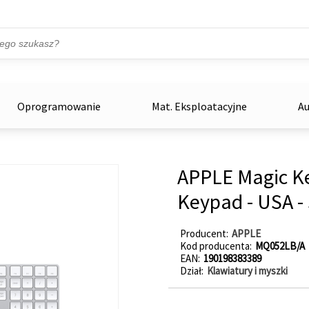
Przejdź do treści
ka
zowe
Oprogramowanie
Mat. Eksploatacyjne
Au
APPLE Magic K
Keypad - USA - 
Producent
APPLE
Kod producenta
MQ052LB/A
EAN
190198383389
Dział
Klawiatury i myszki