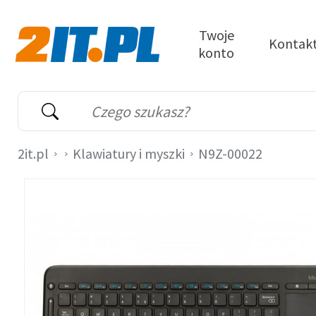
Przejdź do treści
Twoje
Kontak
konto
2it.pl
Wyszukiwarka
Słowo kluczowe
2it.pl
Klawiatury i myszki
N9Z-00022