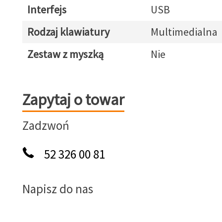
Interfejs
USB
Rodzaj klawiatury
Multimedialna
Zestaw z myszką
Nie
Zapytaj o towar
Zapytaj o towar
Zadzwoń
52 326 00 81
Napisz do nas