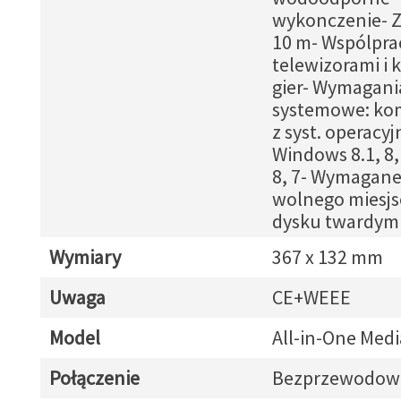
wykonczenie- Z
10 m- Wspólpra
telewizorami i 
gier- Wymagani
systemowe: ko
z syst. operacy
Windows 8.1, 8,
8, 7- Wymagane
wolnego miesjs
dysku twardym
Wymiary
367 x 132 mm
Uwaga
CE+WEEE
Model
All-in-One Medi
Połączenie
Bezprzewodow