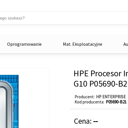
Przejdź do treści
ka
zowe
Oprogramowanie
Mat. Eksploatacyjne
Au
HPE Procesor I
G10 P05690-B2
Producent
HP ENTERPRISE
Kod producenta
P05690-B21
Cena:
--