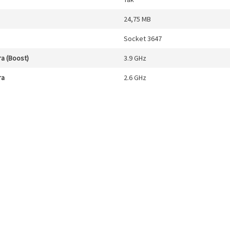
24,75 MB
Socket 3647
a (Boost)
3.9 GHz
ra
2.6 GHz