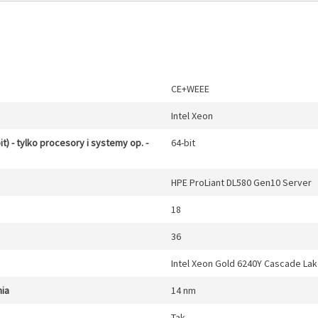
CE+WEEE
Intel Xeon
it) - tylko procesory i systemy op. -
64-bit
HPE ProLiant DL580 Gen10 Server
18
36
Intel Xeon Gold 6240Y Cascade La
ia
14 nm
Tak