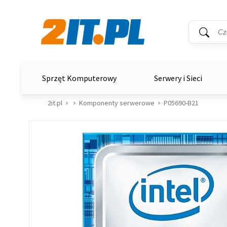
Wyszukiwar
Słowo kluc
2it.pl
Sprzęt Komputerowy
Serwery i Sieci
2it.pl
Komponenty serwerowe
P05690-B21