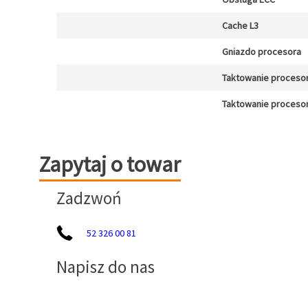
Cache L3
Gniazdo procesora
Taktowanie procesor
Taktowanie proceso
Zapytaj o towar
Zapytaj o towar
Zadzwoń
52 326 00 81
Napisz do nas