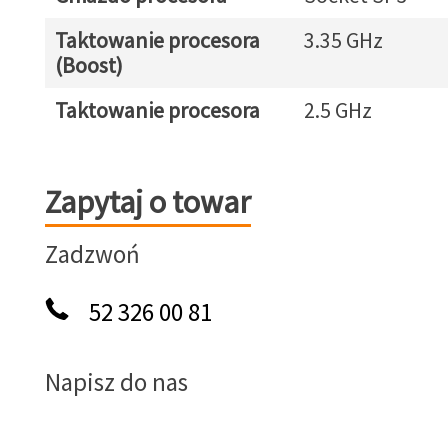
Taktowanie procesora
3.35 GHz
(Boost)
Taktowanie procesora
2.5 GHz
Zapytaj o towar
Zapytaj o towar
Zadzwoń
52 326 00 81
Napisz do nas