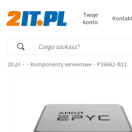
Przejdź do treści
Twoje
Kontak
konto
2it.pl
Wyszukiwarka
Słowo kluczowe
2it.pl
Komponenty serwerowe
P16662-B21