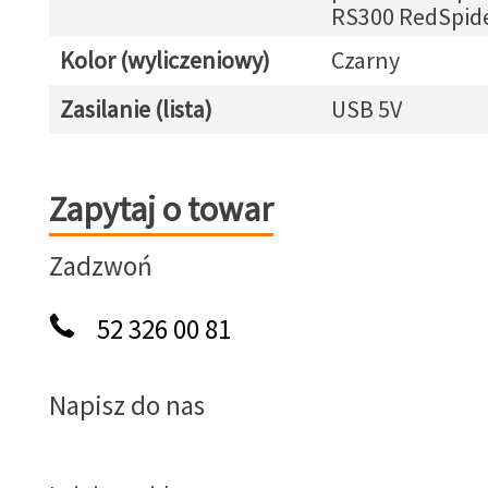
RS300 RedSpid
Kolor (wyliczeniowy)
Czarny
Zasilanie (lista)
USB 5V
Zapytaj o towar
Zapytaj o towar
Zadzwoń
52 326 00 81
Napisz do nas