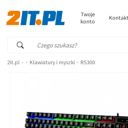
Przejdź do treści
Twoje
Kontak
konto
2it.pl
Wyszukiwarka
Słowo kluczowe
2it.pl
Klawiatury i myszki
RS300