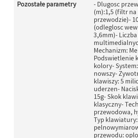
Pozostałe parametry
- Dlugosc prze
(m):1,5 (filtr na
przewodzie)- 10
(odleglosc we
3,6mm)- Liczba
multimedialnyc
Mechanizm: Me
Podswietlenie k
kolory- System:
nowszy- Zywot
klawiszy: 5 mil
uderzen- Nacisk
15g- Skok klawi
klasyczny- Tech
przewodowa, h
Typ klawiatury:
pelnowymiarow
przewodu: oplot