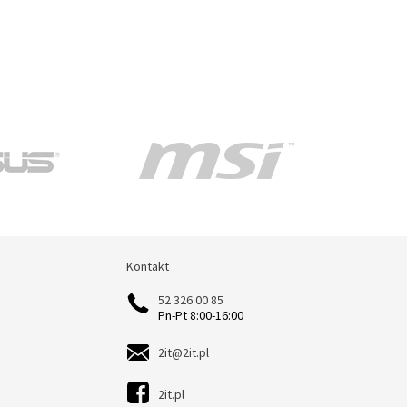
Kontakt
Kontakt
52 326 00 85
Pn-Pt 8:00-16:00
2it@2it.pl
2it.pl