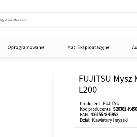
Przejdź do treści
ka
zowe
Oprogramowanie
Mat. Eksploatacyjne
Au
FUJITSU Mysz 
L200
Producent
FUJITSU
Kod producenta
S26381-K450
EAN
4051554345952
Dział
Klawiatury i myszki