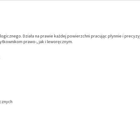
ogicznego. Działa na prawie każdej powierzchni pracując płynnie i precyzy
tkownikom prawo-, jak i leworęcznym.
C
ęcznych