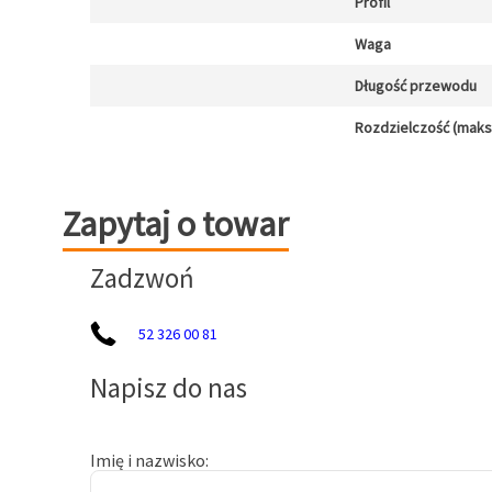
Profil
Waga
Długość przewodu
Rozdzielczość (maks.)
Zapytaj o towar
Zapytaj o towar
Zadzwoń
52 326 00 81
Napisz do nas
Imię i nazwisko