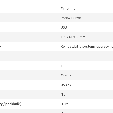
Optyczny
Przewodowe
USB
109 x 61 x 36 mm
y
Kompatybilne systemy operacyjne
3
1
Czarny
USB 5V
Nie
y / podkładki)
Biuro