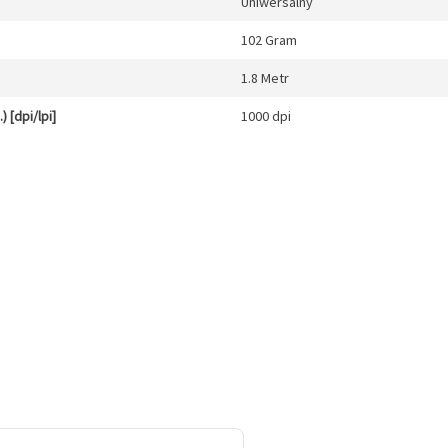
Uniwersalny
102 Gram
1.8 Metr
 [dpi/lpi]
1000 dpi