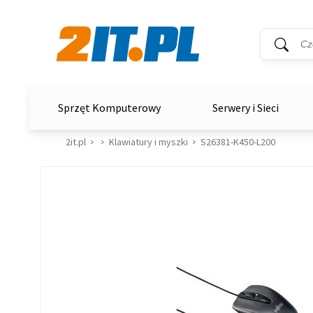
Wyszukiwar
Słowo kluc
2it.pl
Sprzęt Komputerowy
Serwery i Sieci
2it.pl
Klawiatury i myszki
S26381-K450-L200