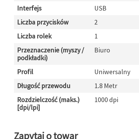
Interfejs
USB
Liczba przycisków
2
Liczba rolek
1
Przeznaczenie (myszy /
Biuro
podkładki)
Profil
Uniwersalny
Długość przewodu
1.8 Metr
Rozdzielczość (maks.)
1000 dpi
[dpi/lpi]
Zapytaj o towar
Zapytaj o towar