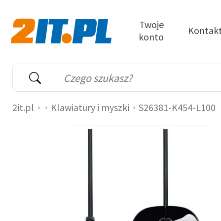
Przejdź do treści
Twoje
Kontak
konto
2it.pl
Wyszukiwarka
Słowo kluczowe
2it.pl
Klawiatury i myszki
S26381-K454-L100