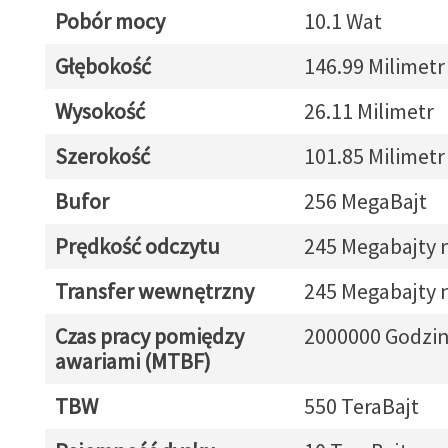
Pobór mocy
10.1 Wat
Głębokość
146.99 Milimetr
Wysokość
26.11 Milimetr
Szerokość
101.85 Milimetr
Bufor
256 MegaBajt
Prędkość odczytu
245 Megabajty n
Transfer wewnętrzny
245 Megabajty n
Czas pracy pomiędzy
2000000 Godzi
awariami (MTBF)
TBW
550 TeraBajt