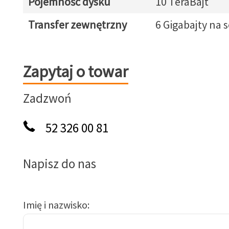
Pojemność dysku
10 TeraBajt
Transfer zewnętrzny
6 Gigabajty na s
Zapytaj o towar
Zapytaj o towar
Zadzwoń
52 326 00 81
Napisz do nas
Imię i nazwisko