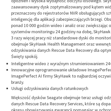
opóźnień i wysoka wydajność odczytu losowego. Sky
zaawansowany dysk zoptymalizowany pod kątem wid
przeznaczony do rejestratorów NVR obsługujących sz
inteligencję dla aplikacji zabezpieczających brzegi. Ob
ponad 10 000 godzin wideo i analiz oraz zwiększając 
systemów monitoringu 24 godziny na dobę, SkyHawk 
3 razy więcej pracy niż standardowe dyski do monitori
obejmuje SkyHawk Health Management oraz wewnętr
odzyskiwania danych Rescue Data Recovery dla opty
Święty spokój.
Inteligentne wideo z wyraźnym strumieniowaniem 24
Innowacyjne oprogramowanie układowe ImagePerfec
ImagePerfect AI firmy SkyHawk to najbardziej oczyw
branży.
Usługi odzyskiwania danych ratunkowych
Większość dysków Seagate obejmuje teraz usługi odz
danych Rescue Data Recovery Services, które są dop
okresu obowiązywania gwarancji pomagając w ochron