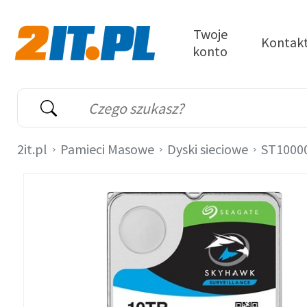
Przejdź do treści
Twoje
Kontak
konto
2it.pl
Wyszukiwarka
Słowo kluczowe
2it.pl
Pamieci Masowe
Dyski sieciowe
ST1000