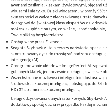
awariami zasilania, klęskami żywiołowymi, błędami u
wirusami i nie tylko. Dzięki wiodącemu w branży 95%
skuteczności w walce z nieoczekiwaną utratą danych 
dostępowi do światowej klasy ekspertów ds. odzyski
możesz skupić się na tym, co ważne, i spać spokojnie,
Twoje pliki są bezpieczniejsze.
Obsługiwane przez Flixmedia
Seagate SkyHawk AI to pierwszy na świecie, specjalni
skonstruowany dysk do rozwiązań nadzoru obsługują
inteligencję (AI)
Oprogramowanie układowe ImagePerfect AI zapewni
gubionych klatek, jednocześnie obsługując większe ob
Wszechstronne możliwości inteligentnie dostosowują 
środowiska sztucznej inteligencji, obsługując do 64 s
HD i 32 strumienie sztucznej inteligencji.
Usługi odzyskiwania danych ratunkowych. SkyHawk A
dodatkowy spokój ducha w przypadku każdej mechani