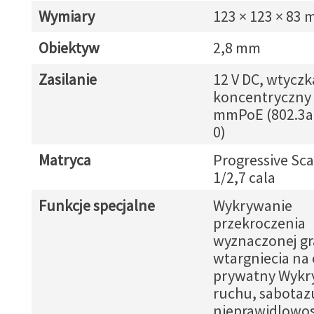
Wymiary
123 × 123 × 83
Obiektyw
2,8 mm
Zasilanie
12 V DC, wtyczk
koncentryczny 
mmPoE (802.3af
0)
Matryca
Progressive Sc
1/2,7 cala
Funkcje specjalne
Wykrywanie
przekroczenia
wyznaczonej gr
wtargniecia na 
prywatny Wykr
ruchu, sabotaz
nieprawidlowos