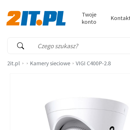
Przejdź do treści
Twoje
Kontak
konto
2it.pl
Wyszukiwarka
Słowo kluczowe
2it.pl
Kamery sieciowe
VIGI C400P-2.8