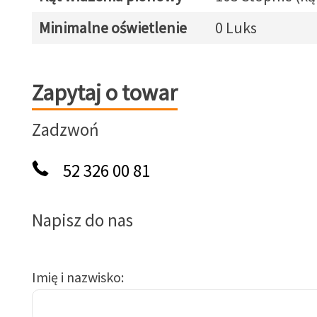
Minimalne oświetlenie
0 Luks
Zapytaj o towar
Zapytaj o towar
Zadzwoń
52 326 00 81
Napisz do nas
Imię i nazwisko