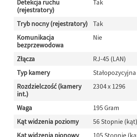
Detekcja ruchu
Tak
(rejestratory)
Tryb nocny (rejestratory)
Tak
Komunikacja
Nie
bezprzewodowa
Złącza
RJ-45 (LAN)
Typ kamery
Stałopozycyjna
Rozdzielczość (kamery
2304 x 1296
int.)
Waga
195 Gram
Kąt widzenia poziomy
56 Stopnie (kąt
Kąt widzenia pionowy
105 Stopnie (ką