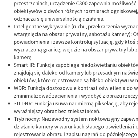
przestrzeniach, urządzenie C300 zapewnia możliwość 
obiektywów o dwóch różnych rozmiarach ogniskowej,
odznacza się uniwersalnością działania.
Inteligentne wykrywanie (ruchu, przekraczenia wyznac
wtargnięcia na obszar prywatny, sabotażu kamery): O
powiadomienia i zawsze kontroluj sytuację, gdy ktoś 
wyznaczoną granicę, wejdzie na obszar prywatny lub z
kamerę.
Smart IR: Funkcja zapobiega niedoświetlaniu obiektów
znajdują się daleko od kamery lub przesadnym naświe
obiektów, które rejestrowane są blisko obiektywu w n
WDR: Funkcja dostosowuje kontrast oświetlenia do 
zminimalizować zacienienia i wydobyć z obrazu rzeczy
3D DNR: Funkcja usuwa nadmierną pikselację, aby rej
wyraźniejszy obraz bez zniekształceń.
Tryb nocny: Niezawodny system noktowizyjny zapewn
działanie kamery w warunkach słabego oświetlenia i c
rejestrowania obrazu i zapisu nagrań do późniejszego