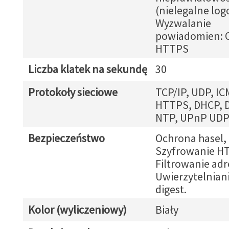
(nielegalne lo
Wyzwalanie
powiadomien: O
HTTPS
Liczba klatek na sekundę
30
Protokoły sieciowe
TCP/IP, UDP, IC
HTTPS, DHCP, 
NTP, UPnP UDP,
Bezpieczeństwo
Ochrona hasel,
Szyfrowanie H
Filtrowanie adr
Uwierzytelnian
digest.
Kolor (wyliczeniowy)
Biały