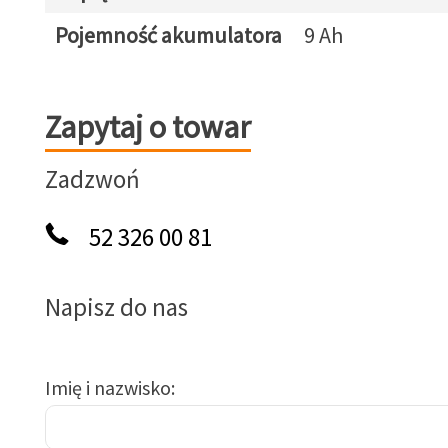
Pojemność akumulatora
9 Ah
Zapytaj o towar
Zapytaj o towar
Zadzwoń
52 326 00 81
Napisz do nas
Imię i nazwisko