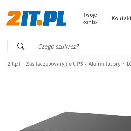
Przejdź do treści
Twoje
Kontak
konto
2it.pl
Wyszukiwarka
Słowo kluczowe
2it.pl
Zasilacze Awaryjne UPS
Akumulatory
1