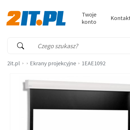
Przejdź do treści
Twoje
Kontak
konto
2it.pl
Wyszukiwarka
Słowo kluczowe
2it.pl
Ekrany projekcyjne
1EAE1092