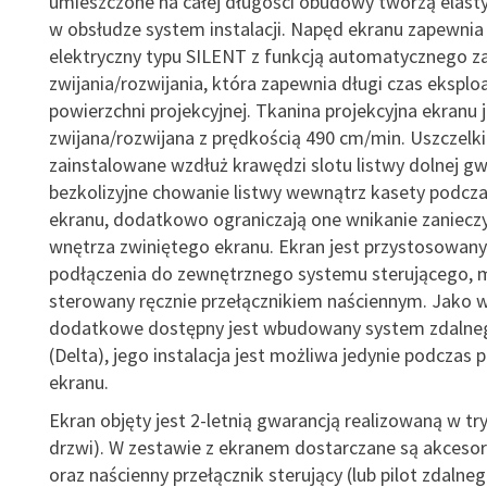
umieszczone na całej długości obudowy tworzą elasty
w obsłudze system instalacji. Napęd ekranu zapewnia 
elektryczny typu SILENT z funkcją automatycznego 
zwijania/rozwijania, która zapewnia długi czas eksploa
powierzchni projekcyjnej. Tkanina projekcyjna ekranu 
zwijana/rozwijana z prędkością 490 cm/min. Uszczelk
zainstalowane wzdłuż krawędzi slotu listwy dolnej gw
bezkolizyjne chowanie listwy wewnątrz kasety podcza
ekranu, dodatkowo ograniczają one wnikanie zaniecz
wnętrza zwiniętego ekranu. Ekran jest przystosowany
podłączenia do zewnętrznego systemu sterującego, 
sterowany ręcznie przełącznikiem naściennym. Jako 
dodatkowe dostępny jest wbudowany system zdalne
(Delta), jego instalacja jest możliwa jedynie podczas p
ekranu.
Ekran objęty jest 2-letnią gwarancją realizowaną w try
drzwi). W zestawie z ekranem dostarczane są akcesori
oraz naścienny przełącznik sterujący (lub pilot zdalne