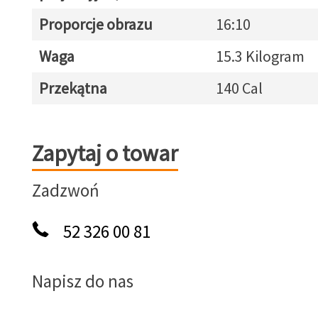
Proporcje obrazu
16:10
Waga
15.3 Kilogram
Przekątna
140 Cal
Zapytaj o towar
Zapytaj o towar
Zadzwoń
52 326 00 81
Napisz do nas