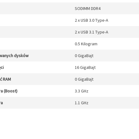
SODIMM DDR4
2 x USB 3.0 Type-A
2 x USB 3.1 Type-A
0.5 Kilogram
owanych dysków
0 GigaBajt
ci
16 GigaBajt
ęć RAM
0 GigaBajt
a (Boost)
3.3 GHz
ra
1.1 GHz