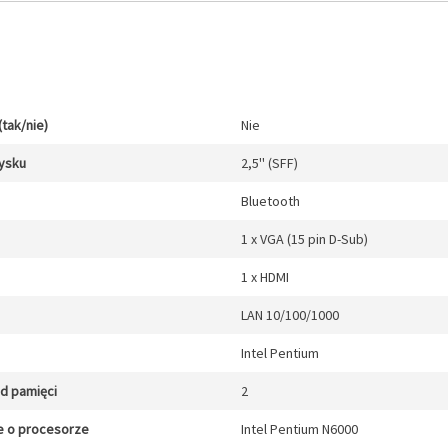
(tak/nie)
Nie
ysku
2,5'' (SFF)
Bluetooth
1 x VGA (15 pin D-Sub)
1 x HDMI
LAN 10/100/1000
Intel Pentium
zd pamięci
2
e o procesorze
Intel Pentium N6000