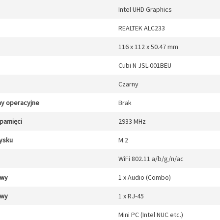
Intel UHD Graphics
REALTEK ALC233
116 x 112 x 50.47 mm
Cubi N JSL-001BEU
Czarny
y operacyjne
Brak
 pamięci
2933 MHz
ysku
M.2
WiFi 802.11 a/b/g/n/ac
/wy
1 x Audio (Combo)
/wy
1 x RJ-45
Mini PC (Intel NUC etc.)