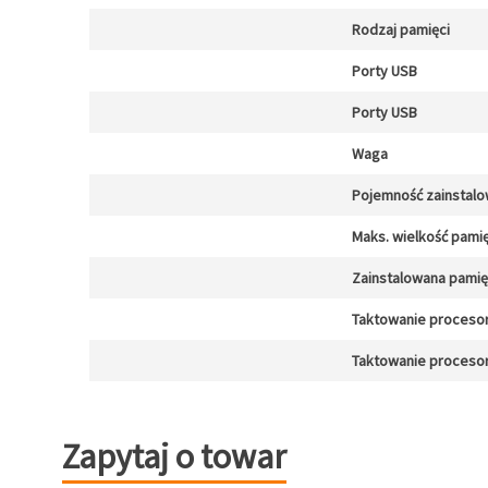
Rodzaj pamięci
Porty USB
Porty USB
Waga
Pojemność zainstal
Maks. wielkość pamię
Zainstalowana pami
Taktowanie procesor
Taktowanie proceso
Zapytaj o towar
Zapytaj o towar