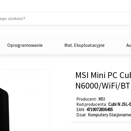
Przejdź do treści
ka
zowe
Oprogramowanie
Mat. Eksploatacyjne
Au
MSI Mini PC C
N6000/WiFi/BT 
Producent
MSI
Kod producenta
Cubi N JSL-
EAN
4719072836405
Dział
Komputery Stacjonarne