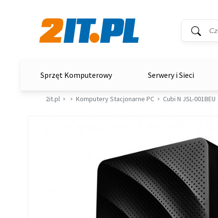
Wyszukiwar
Słowo kluc
2it.pl
Sprzęt Komputerowy
Serwery i Sieci
2it.pl
Komputery Stacjonarne PC
Cubi N JSL-001BEU