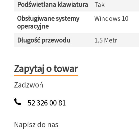
Podświetlana klawiatura
Tak
Obsługiwane systemy
Windows 10
operacyjne
Długość przewodu
1.5 Metr
Zapytaj o towar
Zapytaj o towar
Zadzwoń
52 326 00 81
Napisz do nas