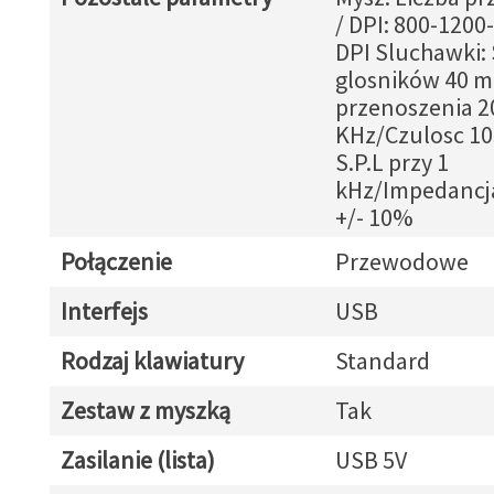
/ DPI: 800-1200
DPI Sluchawki:
glosników 40 
przenoszenia 20
KHz/Czulosc 105
S.P.L przy 1
kHz/Impedancj
+/- 10%
Połączenie
Przewodowe
Interfejs
USB
Rodzaj klawiatury
Standard
Zestaw z myszką
Tak
Zasilanie (lista)
USB 5V