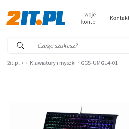
Przejdź do treści
Twoje
Kontak
konto
2it.pl
Wyszukiwarka
Słowo kluczowe
2it.pl
Klawiatury i myszki
GGS-UMGL4-01