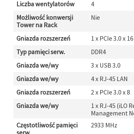
Liczba wentylatorów
4
Możliwość konwersji
Nie
Tower na Rack
Gniazda rozszerzeń
1 x PCIe 3.0 x 16
Typ pamięci serw.
DDR4
Gniazda we/wy
3 x USB 3.0
Gniazda we/wy
4 x RJ-45 LAN
Gniazda rozszerzeń
2 x PCIe 3.0 x 8
Gniazda we/wy
1 x RJ-45 (iLO 
Management N
Częstotliwość pamięci
2933 MHz
serw.