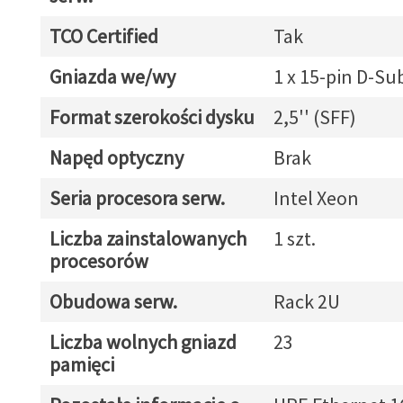
TCO Certified
Tak
Gniazda we/wy
1 x 15-pin D-Su
Format szerokości dysku
2,5'' (SFF)
Napęd optyczny
Brak
Seria procesora serw.
Intel Xeon
Liczba zainstalowanych
1 szt.
procesorów
Obudowa serw.
Rack 2U
Liczba wolnych gniazd
23
pamięci