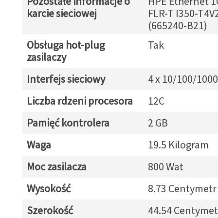
Pozostałe informacje o
HPE Ethernet 1
karcie sieciowej
FLR-T I350-T4V
(665240-B21)
Obsługa hot-plug
Tak
zasilaczy
Interfejs sieciowy
4 x 10/100/1000
Liczba rdzeni procesora
12C
Pamięć kontrolera
2 GB
Waga
19.5 Kilogram
Moc zasilacza
800 Wat
Wysokość
8.73 Centymetr
Szerokość
44.54 Centymet