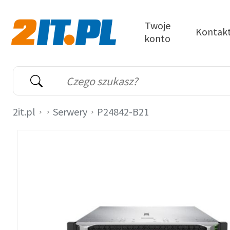
Przejdź do treści
Twoje
Kontak
konto
2it.pl
Wyszukiwarka
Słowo kluczowe
2it.pl
Serwery
P24842-B21