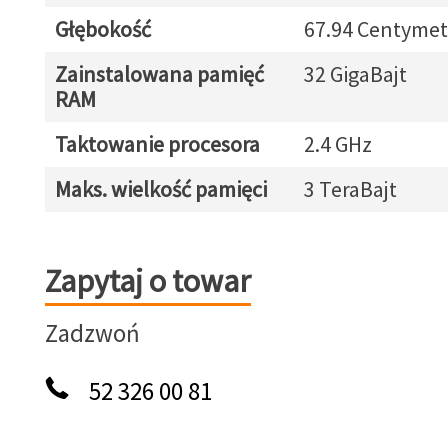
Głębokość
67.94 Centymet
Zainstalowana pamięć
32 GigaBajt
RAM
Taktowanie procesora
2.4 GHz
Maks. wielkość pamięci
3 TeraBajt
Zapytaj o towar
Zapytaj o towar
Zadzwoń
52 326 00 81