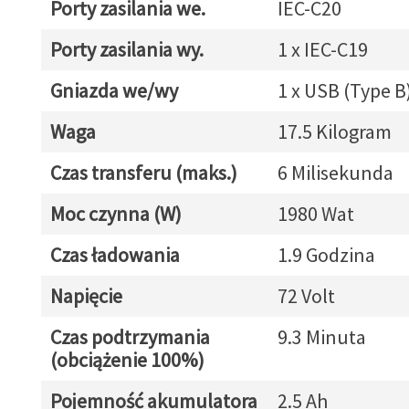
Porty zasilania we.
IEC-C20
Porty zasilania wy.
1 x IEC-C19
Gniazda we/wy
1 x USB (Type B
Waga
17.5 Kilogram
Czas transferu (maks.)
6 Milisekunda
Moc czynna (W)
1980 Wat
Czas ładowania
1.9 Godzina
Napięcie
72 Volt
Czas podtrzymania
9.3 Minuta
(obciążenie 100%)
Pojemność akumulatora
2.5 Ah