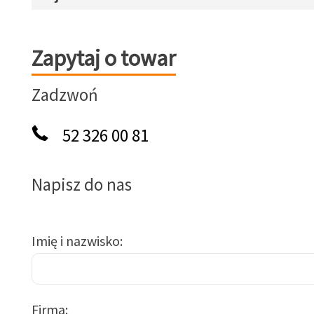
Zapytaj o towar
Zapytaj o towar
Zadzwoń
52 326 00 81
Napisz do nas
Imię i nazwisko
Firma