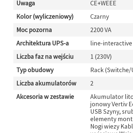
Uwaga
CE+WEEE
Kolor (wyliczeniowy)
Czarny
Moc pozorna
2200 VA
Architektura UPS-a
line-interactive
Liczba faz na wejściu
1 (230V)
Typ obudowy
Rack (Switche/
Liczba akumulatorów
2
Akcesoria w zestawie
Akumulator lit
jonowy Vertiv 
USB Szyny, srub
elementy mon
Nogi wiezy Kab