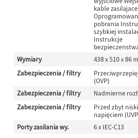
wyjsciowe Wejs
kable zasilajace
Oprogramowan
pobrania Instru
szybkiej instalac
Instrukcje
bezpieczenstw
Wymiary
438 x 510 x 86
Zabezpieczenia / filtry
Przeciwprzepię
(OVP)
Zabezpieczenia / filtry
Nadmierne roz
Zabezpieczenia / filtry
Przed zbyt nisk
napięciem (UVP
Porty zasilania wy.
6 x IEC-C13