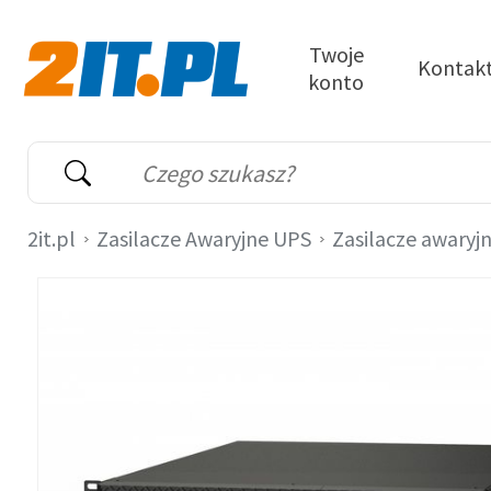
Przejdź do treści
Twoje
Kontak
konto
2it.pl
Wyszukiwarka
Słowo kluczowe
2it.pl
Zasilacze Awaryjne UPS
Zasilacze awaryj