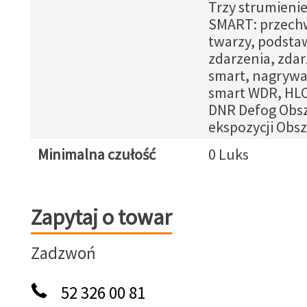
Trzy strumieni
SMART: przech
twarzy, podst
zdarzenia, zdar
smart, nagrywa
smart WDR, HLC
DNR Defog Obs
ekspozycji Obsz
Minimalna czułość
0 Luks
Zapytaj o towar
Zapytaj o towar
Zadzwoń
52 326 00 81