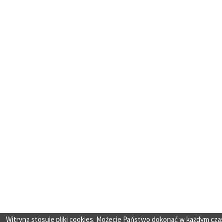
Witryna stosuje pliki cookies. Możecie Państwo dokonać w każdym cza