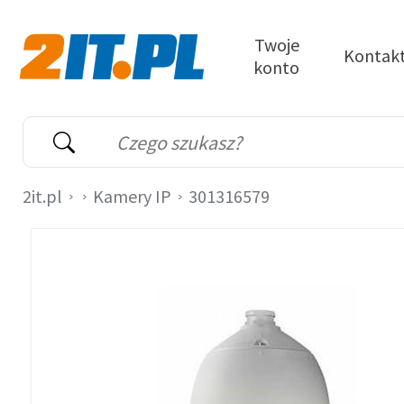
Przejdź do treści
Twoje
Kontak
konto
2it.pl
Wyszukiwarka
Słowo kluczowe
2it.pl
Kamery IP
301316579