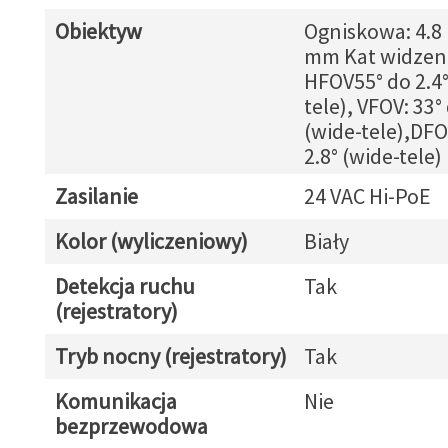
Obiektyw
Ogniskowa: 4.8
mm Kat widzeni
HFOV55° do 2.4°
tele), VFOV: 33°
(wide-tele),DFO
2.8° (wide-tele)
Zasilanie
24 VAC Hi-PoE
Kolor (wyliczeniowy)
Biały
Detekcja ruchu
Tak
(rejestratory)
Tryb nocny (rejestratory)
Tak
Komunikacja
Nie
bezprzewodowa