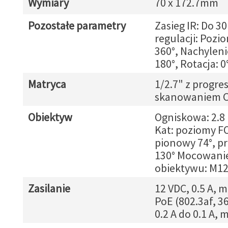
Wymiary
70 x 172.7mm
Pozostałe parametry
Zasieg IR: Do 3
regulacji: Pozio
360°, Nachyleni
180°, Rotacja: 0
Matryca
1/2.7" z progr
skanowaniem C
Obiektyw
Ogniskowa: 2.8
Kat: poziomy FO
pionowy 74°, p
130° Mocowani
obiektywu: M1
Zasilanie
12 VDC, 0.5 A, m
PoE (802.3af, 36
0.2 A do 0.1 A, 