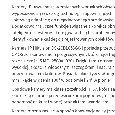
Kamery IP używane są w zmiennych warunkach obserw
wyposażone są w szereg technologii zapewniających 
i aktywną adaptację do niejednorodnego środowiska 
Dodatkowo ma liczne funkcje związane z korektą obra
inteligentne systemy, które gwarantują bezproblemo
identyfikowanie każdego z rejestrowanych obiektów.
Kamera IP Hikvision DS-2CD1053G0-I posiada przetwo
CMOS ze skanowaniem progresywnym, które rejestruj
rozdzielczości 5 MP (2560×1920). Dzięki temu otrzym
wysokiej jakości, z widocznymi szczegółami i natural
odwzorowaniem kolorów. Posiada obiektyw stałoogn
mm i kącie widzenia 100° w poziomie i 74° w pionie.
Obudowa kamery ma klasę szczelności IP 67, która z
skuteczną ochronę przed warunkami pogodowymi (pe
odporność na kurz i wodę) oraz aktami wandalizmu.
Kamerę można zasilać w sposób konwencjonalny (z za