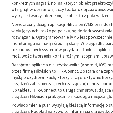
konkretnych nagrań, np. na których obiekt przekroczył 
wtargnął w obszar wizji, czy też bardziej zaawansowan
wykrycie twarzy lub zniknięcie obiektu z pola widzenia
Nowoczesny design aplikacji Hikvision iVMS oraz dos
wielu językach, także po polsku, są dodatkowymi zal
rozwiązania. Oprogramowanie iVMS jest powszechni
monitoringu na małą i średnią skalę. W przypadku bard
rozbudowanych systemów przydatną funkcją aplikacji 
możliwość tworzenia kont z różnymi stopniami upraw
Bezpłatna aplikacja dla użytkownika (Android, iOS) 
przez firmę Hikvision to Hik-Connct. Została ona zap
myślą o użytkownikach, którzy chcą efektywnie korzy
urządzeń zabezpieczających i zarządzać nimi za pom
lub tabletu. Hik-Connect to usługa chmurowa, dająca
urządzeń Hikvision praktycznie z każdego miejsca glo
Powiadomienia push wysyłają bieżącą informację o st
urządzeń. Podgląd na żywo to informacja dla użytkow