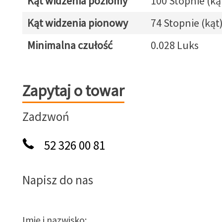
Kąt widzenia poziomy
100 Stopnie (ką
Kąt widzenia pionowy
74 Stopnie (kąt
Minimalna czułość
0.028 Luks
Zapytaj o towar
Zapytaj o towar
Zadzwoń
52 326 00 81
Napisz do nas
Imię i nazwisko