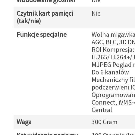
Czytnik kart pamięci
Nie
(tak/nie)
Funkcje specjalne
Wolna migawka
AGC, BLC, 3D D
ROI Kompresja:
H.265/ H.264+/ 
MJPEG Poglad 
Do 6 kanalów
Mechaniczny fil
podczerwieni I
Oprogramowanie
Connect, iVMS-4
Central
Waga
300 Gram