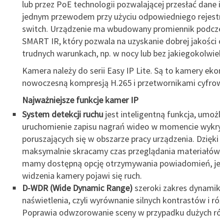
lub przez PoE technologii pozwalającej przesłać dane i
jednym przewodem przy użyciu odpowiedniego rejestr
switch. Urządzenie ma wbudowany promiennik podcz
SMART IR, który pozwala na uzyskanie dobrej jakości
trudnych warunkach, np. w nocy lub bez jakiegokolwie
Kamera należy do serii Easy IP Lite. Są to kamery ek
nowoczesną kompresją H.265 i przetwornikami cyfr
Najważniejsze funkcje kamer IP
System detekcji ruchu
jest inteligentną funkcja, umoż
uruchomienie zapisu nagrań wideo w momencie wykr
poruszających się w obszarze pracy urządzenia. Dzięk
maksymalnie skracamy czas przeglądania materiałów
mamy dostępną opcję otrzymywania powiadomień, jeś
widzenia kamery pojawi się ruch.
D-WDR (Wide Dynamic Range)
szeroki zakres dynamik
naświetlenia, czyli wyrównanie silnych kontrastów i ró
Poprawia odwzorowanie sceny w przypadku dużych ró