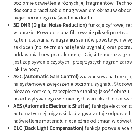
poziomie oświetlenia różnych jej fragmentów. Techno
doskonale radzi sobie z nagrywaniem obrazu w obecn
niejednorodnego naświetlenia kadru.
3D DNR (Digital Noise Reduction)
funkcja cyfrowej re
w obrazie. Powoduje ona filtrowanie pikseli przetwor
kątem usuwania w nagraniu szumów powstałych w w
zakłóceń (np. ze zmian natężenia sygnału) oraz popr
oddawania barw przez kamerę. Dzięki temu rozwiąza
jest zapisywanie czystych i przejrzystych nagrań zaró
jak i w nocy.
AGC (Automatic Gain Control)
zaawansowana funkcja,
na systemowe zwiększenie poziomu sygnału. Stosow
bieżąco korekcja, zabezpiecza stabilną jakość obrazu
przechwytywanego w zmiennych warunkach obserwacj
AES (Automatic Electronic Shutter)
funkcja elektronic
automatycznej migawki, która gwarantuje odpowiedn
naświetlenie materiału niezależnie od zmian w oświetl
BLC (Back Light Compensation)
funkcja pozwalająca