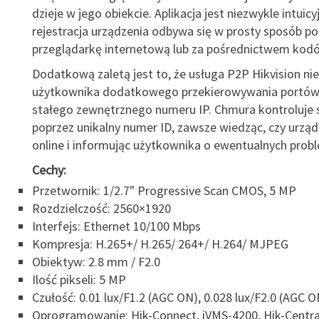
dzieje w jego obiekcie. Aplikacja jest niezwykle intuicy
rejestracja urządzenia odbywa się w prosty sposób po
przeglądarkę internetową lub za pośrednictwem ko
Dodatkową zaletą jest to, że usługa P2P Hikvision n
użytkownika dodatkowego przekierowywania portów,
stałego zewnętrznego numeru IP. Chmura kontroluje 
poprzez unikalny numer ID, zawsze wiedząc, czy urząd
online i informując użytkownika o ewentualnych prob
Cechy:
Przetwornik: 1/2.7" Progressive Scan CMOS, 5 MP
Rozdzielczość: 2560×1920
Interfejs: Ethernet 10/100 Mbps
Kompresja: H.265+/ H.265/ 264+/ H.264/ MJPEG
Obiektyw: 2.8 mm / F2.0
Ilość pikseli: 5 MP
Czułość: 0.01 lux/F1.2 (AGC ON), 0.028 lux/F2.0 (AGC O
Oprogramowanie: Hik-Connect, iVMS-4200, Hik-Centra