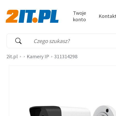
Przejdź do treści
Twoje
Kontak
konto
2it.pl
Wyszukiwarka
Słowo kluczowe
2it.pl
Kamery IP
311314298