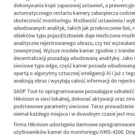
dokonywania kopii zapasowej ustawień, a prewencyjn
automatycznego restartu kamery zabezpiecza codzie
skuteczność monitoringu. Możliwość ustawienia i wyb
wbudowanych analityk, takich jak przekroczenie linii, 
obiektów typu pojazd/człowiek daje niezliczone możl
analityczne rejestrowanego obrazu, czy też wyzwalani
zewnętrznej. Wyższe modele kamer zgodnie z trend
decentralizacji posiadają wbudowaną analitykę. Jako 
sieciowe typu edge, część kamer posiada wbudowaną 
opartą o algorytmy sztucznej inteligencji AI i już z t
analizują obraz i wysyłają całość informacji do rejestr
SADP Tool to oprogramowanie pozwalające odnaleźć 
Hikvision w sieci lokalnej, dokonać aktywacji oraz zmi
podstawowe parametry sieciowe. Teraz prowadzenie 
niemal każdego miejsca i w dowolnym czasie jest moż
Firma Hikvision udostępnia darmowe oprogramowani
użytkowników kamer do monitoringu iVMS-4200. Dzię