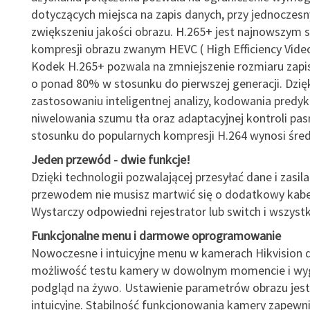
dotyczących miejsca na zapis danych, przy jednoczes
zwiększeniu jakości obrazu. H.265+ jest najnowszym
kompresji obrazu zwanym HEVC ( High Efficiency Vide
Kodek H.265+ pozwala na zmniejszenie rozmiaru zapi
o ponad 80% w stosunku do pierwszej generacji. Dzię
zastosowaniu inteligentnej analizy, kodowania predyk
niwelowania szumu tła oraz adaptacyjnej kontroli pa
stosunku do popularnych kompresji H.264 wynosi śre
Jeden przewód - dwie funkcje!
Dzięki technologii pozwalającej przesyłać dane i zasil
przewodem nie musisz martwić się o dodatkowy kabel
Wystarczy odpowiedni rejestrator lub switch i wszystk
Funkcjonalne menu i darmowe oprogramowanie
Nowoczesne i intuicyjne menu w kamerach Hikvision 
możliwość testu kamery w dowolnym momencie i w
podgląd na żywo. Ustawienie parametrów obrazu jest
intuicyjne. Stabilność funkcjonowania kamery zapewni