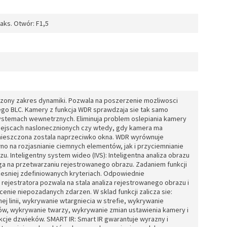
aks. Otwór: F1,5
zony zakres dynamiki. Pozwala na poszerzenie mozliwosci
ego BLC. Kamery z funkcja WDR sprawdzaja sie tak samo
systemach wewnetrznych. Eliminuja problem oslepiania kamery
 miejscach naslonecznionych czy wtedy, gdy kamera ma
ieszczona zostala naprzeciwko okna. WDR wyrównuje
no na rozjasnianie ciemnych elementów, jak i przyciemnianie
. Inteligentny system wideo (IVS): Inteligentna analiza obrazu
lega na przetwarzaniu rejestrowanego obrazu. Zadaniem funkcji
zesniej zdefiniowanych kryteriach. Odpowiednie
 rejestratora pozwala na stala analiza rejestrowanego obrazu i
nie niepozadanych zdarzen. W sklad funkcji zalicza sie:
ej linii, wykrywanie wtargniecia w strefie, wykrywanie
tów, wykrywanie twarzy, wykrywanie zmian ustawienia kamery i
cje dzwieków. SMART IR: Smart IR gwarantuje wyrazny i