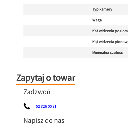
Typ kamery
Waga
Kąt widzenia poziom
Kąt widzenia pionow
Minimalna czułość
Zapytaj o towar
Zapytaj o towar
Zadzwoń
52 326 00 81
Napisz do nas