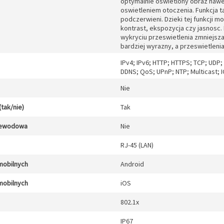
optymalnie oswietlony obraz nawe
oswietleniem otoczenia. Funkcja t
podczerwieni. Dzieki tej funkcji 
kontrast, ekspozycja czy jasnosc.
wykryciu przeswietlenia zmniejsz
bardziej wyrazny, a przeswietlenia
IPv4; IPv6; HTTP; HTTPS; TCP; UDP
DDNS; QoS; UPnP; NTP; Multicast; 
Nie
(tak/nie)
Tak
zewodowa
Nie
RJ-45 (LAN)
mobilnych
Android
mobilnych
iOS
802.1x
IP67