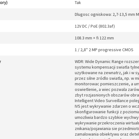
tory)
Tak
Dlugosc ogniskowa: 2,7-13,5 mm M
12V DC / PoE (802.3af)
108.3 mm × fi 122 mm
1 / 2,8'' 2 MP progressive CMOS
y
WDR: Wide Dynamic Range rozszer
systemu kompensacji swiatla tyln
uzytkowane na zewnatrz, jak i w 
przez silne zródlo swiatla, np. w
monitorowac pomieszczenie, a um
oswietlenie, a wiec pozwala zarów
zbyt rozjasnionych obszarów obrazu
Intelligent Video Surveillance po
IVS jest wykrywanie zdarzen o wc
skonfigurowanie funkcji z poziomu
umozliwia bardzo szybkie wychwyce
wykrywanie przekroczenia wirtualn
znikania/pojawiania sie przedmio
zamalowania obiektywu oraz detek