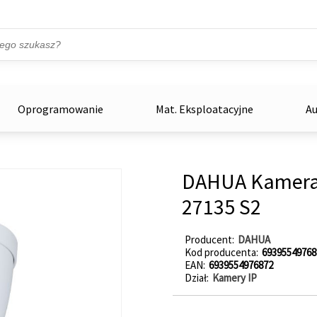
Przejdź do treści
ka
zowe
Oprogramowanie
Mat. Eksploatacyjne
Au
DAHUA Kamera 
27135 S2
Producent
DAHUA
Kod producenta
69395549768
EAN
6939554976872
Dział
Kamery IP