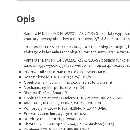
Opis
Kamera IP Dahua IPC-HDW2231T-ZS-27135-S2 została wyposaż
zmotoryzowany obiektyw o ogniskowej 2,713,5 mm oraz korzys
IPC-HDW2231T-ZS-27135-S2 korzysta z technologii Starlight
słabego oświetlenia technologia Starlight jest w stanie zape
Kamera IP Dahua IPC-HDW2231T-ZS-27135-S2 posiada funkcję Sm
zapewniając wysokiej jakości wideo i zmniejszając koszt prz
Przetwornik: 1/2.8 2MP Progressive Scan CMOS
Rozdzielczość: 1920×1080 @ 25/30 kl/s
Obiektyw: 2.7~13.5mm (motozoom z autofocusem)
Mechaniczny filtr podczerwieni ICR
Długość IR 40 m, Smart IR
Obsługa kart microSD / microSDHC / microSDXC do 256GB
AWB, AGC, BLC, HLC, 3D DNR, WDR 120dB, RoI
Kompresja: H.265+/ H.265/ H.264+/ H.264/ MJPEG
Przekroczenie linii, wykrycie intruza
Detekcja ruchu, strefy prywatności
Bitrate: 32 ~ 6144Kbps (H.264), 12 ~ 6144Kbps (H.265)
Zasilanie: 12V DC lub PoE 48V (802.3af)