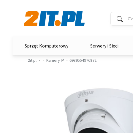
Wyszukiwar
Słowo kluc
2it.pl
Sprzęt Komputerowy
Serwery i Sieci
2it.pl
Kamery IP
6939554976872