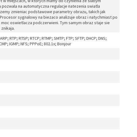
t w miejscach, w których mamy do czynienia ze slabym
a pozwala na automatyczna regulacje natezenia swiatla
mozemy zmieniac podstawowe parametry obrazu, takich jak
 Procesor sygnalowy na biezaco analizuje obraz i natychmiast po
a moc oswietlacza podczerwieni. Tym samym obraz staje sie
 znikaja.
; ARP; RTP; RTSP; RTCP; RTMP; SMTP; FTP; SFTP; DHCP; DNS;
ICMP; IGMP; NFS; PPPoE; 802.1x; Bonjour