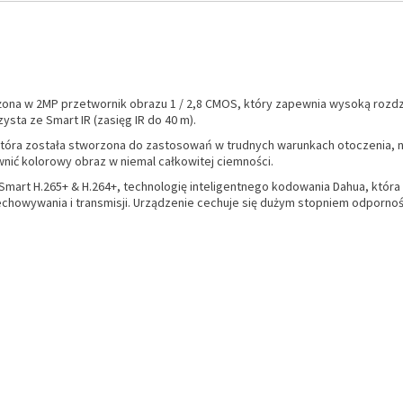
ona w 2MP przetwornik obrazu 1 / 2,8 CMOS, który zapewnia wysoką rozdz
ta ze Smart IR (zasięg IR do 40 m).
, która została stworzona do zastosowań w trudnych warunkach otoczenia,
wnić kolorowy obraz w niemal całkowitej ciemności.
art H.265+ & H.264+, technologię inteligentnego kodowania Dahua, która p
echowywania i transmisji. Urządzenie cechuje się dużym stopniem odpornoś