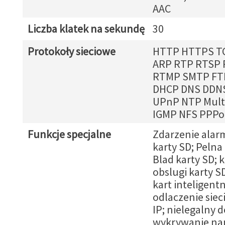
AAC
Liczba klatek na sekundę
30
Protokoły sieciowe
HTTP HTTPS T
ARP RTP RTSP
RTMP SMTP FT
DHCP DNS DDN
UPnP NTP Mult
IGMP NFS PPP
Funkcje specjalne
Zdarzenie alar
karty SD; Pelna
Blad karty SD; k
obslugi karty S
kart inteligent
odlaczenie sieci
IP; nielegalny d
wykrywanie nap