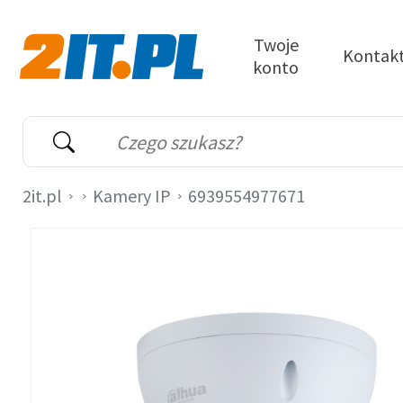
Przejdź do treści
Twoje
Kontak
konto
2it.pl
Wyszukiwarka
Słowo kluczowe
2it.pl
Kamery IP
6939554977671