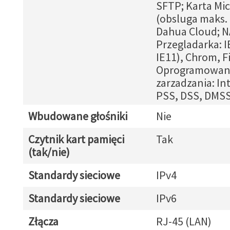
SFTP; Karta Mi
(obsluga maks. 
Dahua Cloud; 
Przegladarka: IE
IE11), Chrom, F
Oprogramowan
zarzadzania: In
PSS, DSS, DMS
Wbudowane głośniki
Nie
Czytnik kart pamięci
Tak
(tak/nie)
Standardy sieciowe
IPv4
Standardy sieciowe
IPv6
Złącza
RJ-45 (LAN)