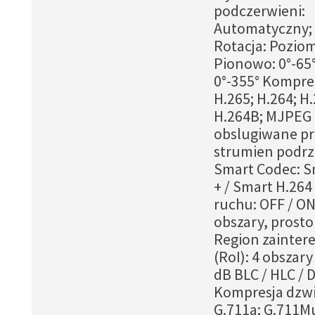
podczerwieni:
Automatyczny; 
Rotacja: Poziom
Pionowo: 0°-65°
0°-355° Kompre
H.265; H.264; H
H.264B; MJPEG 
obslugiwane pr
strumien podrz
Smart Codec: S
+ / Smart H.264
ruchu: OFF / ON
obszary, prost
Region zainter
(RoI): 4 obszar
dB BLC / HLC /
Kompresja dzw
G.711a; G.711Mu