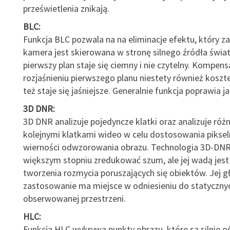
prześwietlenia znikają.
BLC:
Funkcja BLC pozwala na na eliminacje efektu, który z
kamera jest skierowana w stronę silnego źródła światł
pierwszy plan staje się ciemny i nie czytelny. Kompens
rozjaśnieniu pierwszego planu niestety również koszt
też staje się jaśniejsze. Generalnie funkcja poprawia j
3D DNR:
3D DNR analizuje pojedyncze klatki oraz analizuje róż
kolejnymi klatkami wideo w celu dostosowania pikseli
wierności odwzorowania obrazu. Technologia 3D-DN
większym stopniu zredukować szum, ale jej wadą jest
tworzenia rozmycia poruszających się obiektów. Jej 
zastosowanie ma miejsce w odniesieniu do statyczn
obserwowanej przestrzeni.
HLC:
Funkcja HLC wykrywa punkty obrazu, które są silnie o