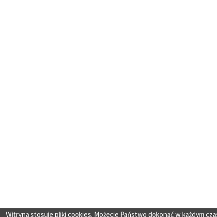
Witryna stosuje pliki cookies. Możecie Państwo dokonać w każdym cza