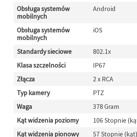
Obsługa systemów
Android
mobilnych
Obsługa systemów
iOS
mobilnych
Standardy sieciowe
802.1x
Klasa szczelności
IP67
Złącza
2 x RCA
Typ kamery
PTZ
Waga
378 Gram
Kąt widzenia poziomy
106 Stopnie (ką
Kąt widzenia pionowy
57 Stopnie (kąt