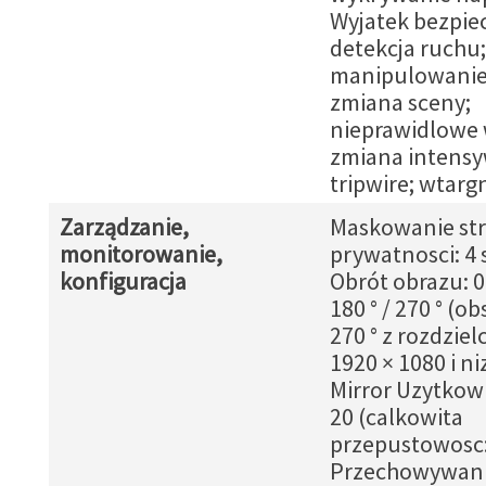
Wyjatek bezpie
detekcja ruchu;
manipulowanie
zmiana sceny;
nieprawidlowe 
zmiana intensy
tripwire; wtarg
Zarządzanie,
Maskowanie str
monitorowanie,
prywatnosci: 4 
konfiguracja
Obrót obrazu: 0 °
180 ° / 270 ° (ob
270 ° z rozdziel
1920 × 1080 i ni
Mirror Uzytkown
20 (calkowita
przepustowosc:
Przechowywani