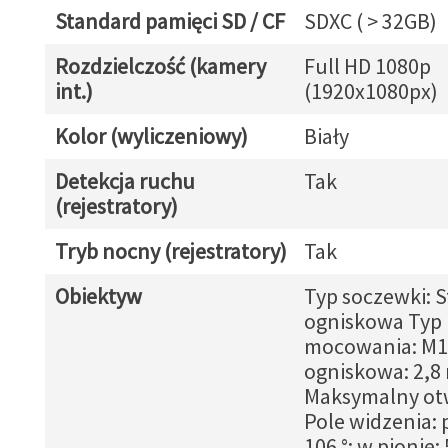
Standard pamięci SD / CF
SDXC ( > 32GB)
Rozdzielczość (kamery
Full HD 1080p
int.)
(1920x1080px)
Kolor (wyliczeniowy)
Biały
Detekcja ruchu
Tak
(rejestratory)
Tryb nocny (rejestratory)
Tak
Obiektyw
Typ soczewki: S
ogniskowa Typ
mocowania: M1
ogniskowa: 2,
Maksymalny otw
Pole widzenia:
106 °; w pionie: 