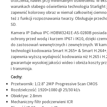
otoczenia, nawet przy minimalnym oświetleniu. W ek
warunkach słabego oświetlenia technologia Starlight 
zapewnić kolorowy obraz w niemal całkowitej ciemnoś
też z funkcji rozpoznawania twarzy. Obsługuje przec
SD.
Kamera IP Dahua IPC-HDBW3241E-AS-0280B posiada 
ochrony przed wodą i kurzem IP67 i IK10, dzięki czem
do zastosowań wewnętrznych i zewnętrznych. W kam
technologii kodowania Smart H.265+ & Smart H.264+,
zapewnia wyższą wydajność kodowania niż H.265 i H.
gwarantuje wysokiej jakości wideo i obniża koszty p
i transmisja.
Cechy:
Przetwornik: 1/2.8" 2MP Progressive Scan CMOS
Rozdzielczość: 1920×1080 @ 25/30 kl/s
Obiektyw: 2.8mm
Mechaniczny filtr podczerwieni ICR