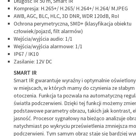
Długość IR 50 m, Smart IR
Kompresja: H.265+/ H.265/ H.264+/ H.264/ MJPEG
AWB, AGC, BLC, HLC, 3D DNR, WDR 120dB, RoI
Ochrona perymetryczna, SMD+ (klasyfikacja obiektu
człowiek/pojazd, filt alarmów)
Wejścia/wyjścia audio: 1/1
Wejścia/wyjścia alarmowe: 1/1
IP67 / IK10
Zasilanie: 12V DC
SMART IR
Smart IR gwarantuje wyraźny i optymalnie oświetlon
w miejscach, w których mamy do czynienia ze słabym
otoczenia. Funkcja ta pozwala na automatyczną regul
światła podczerwieni. Dzięki tej funkcji możemy zmie
podstawowe parametry obrazu, takich jak kontrast, e
jasność. Procesor sygnałowy na bieżąco analizuje obra
natychmiast po wykryciu prześwietlenia zmniejsza mo
podczerwieni. Tym samym obraz staje się bardziej wyr