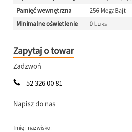
Pamięć wewnętrzna
256 MegaBajt
Minimalne oświetlenie
0 Luks
Zapytaj o towar
Zapytaj o towar
Zadzwoń
52 326 00 81
Napisz do nas
Imię i nazwisko