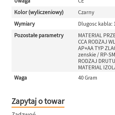
Uwaga
CE
Kolor (wyliczeniowy)
Czarny
Wymiary
Dlugosc kabla: 
Pozostałe parametry
MATERIAL PRZ
CCA RODZAJ W
AP+AA TYP ZLA
zenskie / RP-S
RODZAJ DRUTU
MATERIAL IZOL
Waga
40 Gram
Zapytaj o towar
Zapytaj o towar
Zadzwoń