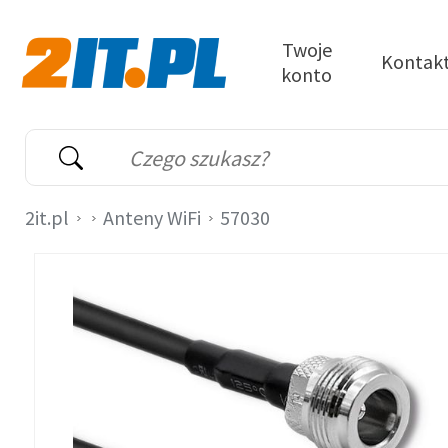
Przejdź do treści
Twoje
Kontak
konto
2it.pl
Wyszukiwarka
Słowo kluczowe
2it.pl
Anteny WiFi
57030