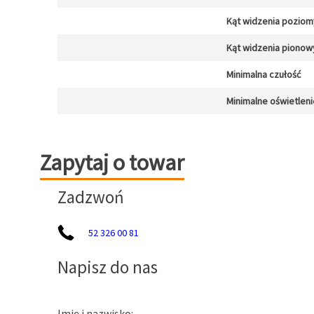
Kąt widzenia poziom
Kąt widzenia pionow
Minimalna czułość
Minimalne oświetleni
Zapytaj o towar
Zapytaj o towar
Zadzwoń
52 326 00 81
Napisz do nas
Imię i nazwisko