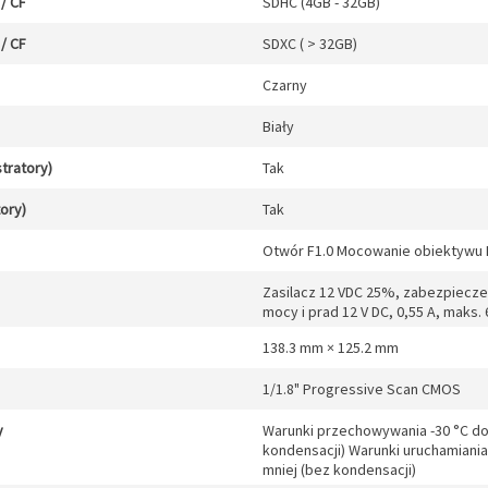
/ CF
SDHC (4GB - 32GB)
/ CF
SDXC ( > 32GB)
Czarny
Biały
stratory)
Tak
tory)
Tak
Otwór F1.0 Mocowanie obiektywu M
Zasilacz 12 VDC 25%, zabezpieczen
mocy i prad 12 V DC, 0,55 A, maks. 6
138.3 mm × 125.2 mm
1/1.8" Progressive Scan CMOS
y
Warunki przechowywania -30 °C do 6
kondensacji) Warunki uruchamiania 
mniej (bez kondensacji)