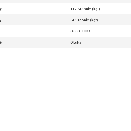
y
112 Stopnie (kąt)
y
61 Stopnie (kąt)
0.0005 Luks
e
0 Luks