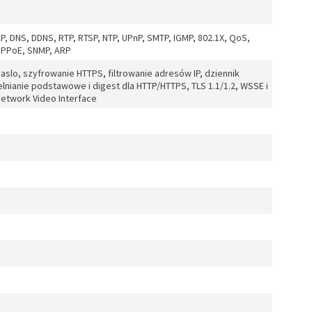
CP, DNS, DDNS, RTP, RTSP, NTP, UPnP, SMTP, IGMP, 802.1X, QoS,
 PPPoE, SNMP, ARP
lo, szyfrowanie HTTPS, filtrowanie adresów IP, dziennik
nianie podstawowe i digest dla HTTP/HTTPS, TLS 1.1/1.2, WSSE i
Network Video Interface