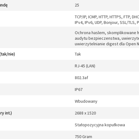
undę
25
TCP/IP, ICMP, HTTP, HTTPS, FTP, DH
IPv4, IPv6, UDP, Bonjour, SSL/TLS,
Ochrona haslem, skomplikowane has
audytu bezpieczenstwa, uwierzytel
uwierzytelnianie digest dla Open 
(tak/nie)
Tak
RJ-45 (LAN)
802.3af
IP67
Wbudowany
y int.)
2688 x 1520
Stałopozycyjna kopułkowa
750 Gram