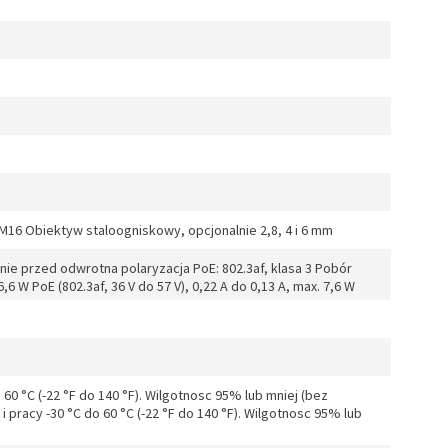
16 Obiektyw staloogniskowy, opcjonalnie 2,8, 4 i 6 mm
ie przed odwrotna polaryzacja PoE: 802.3af, klasa 3 Pobór
,6 W PoE (802.3af, 36 V do 57 V), 0,22 A do 0,13 A, max. 7,6 W
0 °C (-22 °F do 140 °F). Wilgotnosc 95% lub mniej (bez
i pracy -30 °C do 60 °C (-22 °F do 140 °F). Wilgotnosc 95% lub