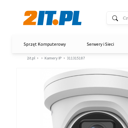
Wyszukiwar
Słowo kluc
2it.pl
Sprzęt Komputerowy
Serwery i Sieci
2it.pl
Kamery IP
311315187