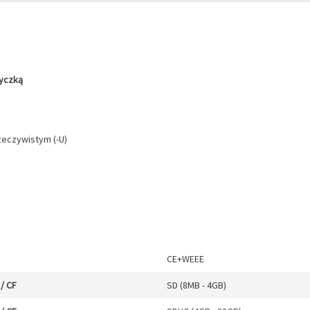
życzką
eczywistym (-U)
CE+WEEE
/ CF
SD (8MB - 4GB)