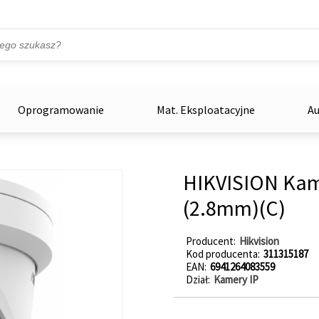
Przejdź do treści
ka
zowe
Oprogramowanie
Mat. Eksploatacyjne
Au
HIKVISION Kam
(2.8mm)(C)
Producent
Hikvision
Kod producenta
311315187
EAN
6941264083559
Dział
Kamery IP