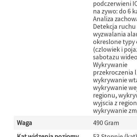
podczerwieni I
na zywo: do 6 
Analiza zachow
Detekcja ruchu
wyzwalania ala
okreslone typy
(czlowiek i poja
sabotazu wideo
Wykrywanie
przekroczenia li
wykrywanie wta
wykrywanie wej
regionu, wykry
wyjscia z regio
wykrywanie zm
Waga
490 Gram
Kąt widzenia poziomy
53 Stopnie (kąt