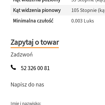
Kąt widzenia pionowy
105 Stopnie (ką
Minimalna czułość
0.003 Luks
Zapytaj o towar
Zapytaj o towar
Zadzwoń
52 326 00 81
Napisz do nas
Imię i nazwisko