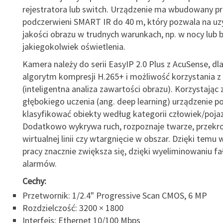
rejestratora lub switch. Urządzenie ma wbudowany p
podczerwieni SMART IR do 40 m, który pozwala na uz
jakości obrazu w trudnych warunkach, np. w nocy lub 
jakiegokolwiek oświetlenia.
Kamera należy do serii EasyIP 2.0 Plus z AcuSense, d
algorytm kompresji H.265+ i możliwość korzystania z 
(inteligentna analiza zawartości obrazu). Korzystając
głębokiego uczenia (ang. deep learning) urządzenie po
klasyfikować obiekty według kategorii człowiek/poja
Dodatkowo wykrywa ruch, rozpoznaje twarze, przekr
wirtualnej linii czy wtargnięcie w obszar. Dzięki temu
pracy znacznie zwiększa się, dzięki wyeliminowaniu f
alarmów.
Cechy:
Przetwornik: 1/2.4" Progressive Scan CMOS, 6 MP
Rozdzielczość: 3200 × 1800
Interfejs: Ethernet 10/100 Mbps