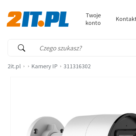
Przejdź do treści
Twoje
Kontak
konto
2it.pl
Wyszukiwarka
Słowo kluczowe
2it.pl
Kamery IP
311316302