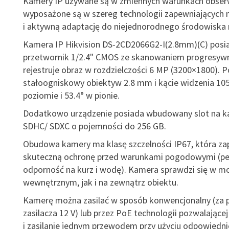
Kamery IP używane są w zmiennych warunkach obserw
wyposażone są w szereg technologii zapewniających 
i aktywną adaptację do niejednorodnego środowiska 
Kamera IP Hikvision DS-2CD2066G2-I(2.8mm)(C) posi
przetwornik 1/2.4" CMOS ze skanowaniem progresyw
rejestruje obraz w rozdzielczości 6 MP (3200×1800). 
stałoogniskowy obiektyw 2.8 mm i kącie widzenia 105
poziomie i 53.4° w pionie.
Dodatkowo urządzenie posiada wbudowany slot na ka
SDHC/ SDXC o pojemności do 256 GB.
Obudowa kamery ma klasę szczelności IP67, która z
skuteczną ochronę przed warunkami pogodowymi (pe
odporność na kurz i wodę). Kamera sprawdzi się w m
wewnętrznym, jak i na zewnątrz obiektu.
Kamerę można zasilać w sposób konwencjonalny (za
zasilacza 12 V) lub przez PoE technologii pozwalającej
i zasilanie jednym przewodem przy użyciu odpowiedn