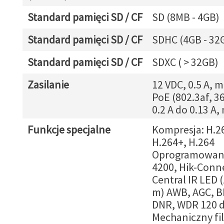
Standard pamięci SD / CF
SD (8MB - 4GB)
Standard pamięci SD / CF
SDHC (4GB - 32
Standard pamięci SD / CF
SDXC ( > 32GB)
Zasilanie
12 VDC, 0.5 A, m
PoE (802.3af, 36
0.2 A do 0.13 A,
Funkcje specjalne
Kompresja: H.26
H.264+, H.264
Oprogramowani
4200, Hik-Conne
Central IR LED (
m) AWB, AGC, B
DNR, WDR 120 d
Mechaniczny fil