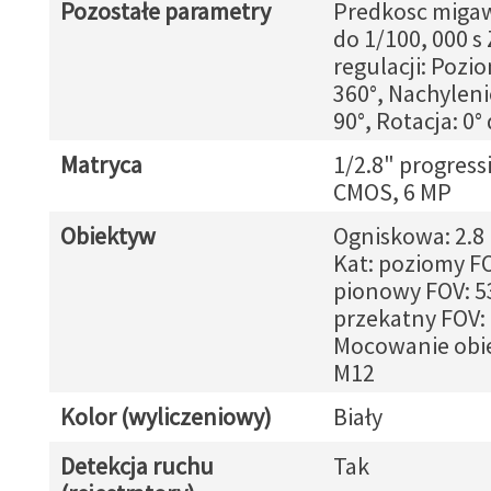
Pozostałe parametry
Predkosc migawk
do 1/100, 000 s
regulacji: Pozio
360°, Nachyleni
90°, Rotacja: 0°
Matryca
1/2.8" progress
CMOS, 6 MP
Obiektyw
Ogniskowa: 2.
Kat: poziomy FO
pionowy FOV: 53
przekatny FOV: 
Mocowanie obi
M12
Kolor (wyliczeniowy)
Biały
Detekcja ruchu
Tak