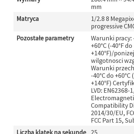
mm
Matryca
1/2.8 8 Megapix
progressive CM
Pozostałe parametry
Warunki pracy: 
+60°C (-40°F do
+140°F)/ponize
wilgotnosci wz
Warunki przec
-40°C do +60°C 
+140°F) Certyfik
LVD: EN62368-1
Electromagneti
Compatibility D
2014/30/EU, FC
FCC Part 15, S
Liczba klatek na sekundę
25