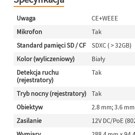
Uwaga
CE+WEEE
Mikrofon
Tak
Standard pamięci SD / CF
SDXC ( > 32GB)
Kolor (wyliczeniowy)
Biały
Detekcja ruchu
Tak
(rejestratory)
Tryb nocny (rejestratory)
Tak
Obiektyw
2.8 mm; 3.6 mm
Zasilanie
12V DC/PoE (80
Wymiary
288.4 mm × 94.