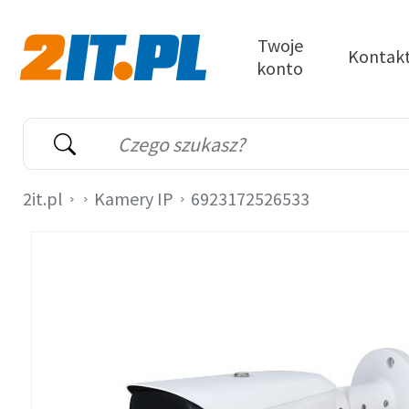
Przejdź do treści
Twoje
Kontak
konto
2it.pl
Wyszukiwarka
Słowo kluczowe
2it.pl
Kamery IP
6923172526533