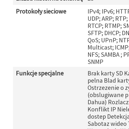
Protokoły sieciowe
IPv4; IPv6; HTT
UDP; ARP; RTP;
RTCP; RTMP; S
SFTP; DHCP; DN
QoS; UPnP; NTP
Multicast; ICMP
NFS; SAMBA ; P
SNMP
Funkcje specjalne
Brak karty SD K
pelna Blad kart
Ostrzezenie o 
(obslugiwane p
Dahua) Rozlacze
Konflikt IP Nie
dostep Detekcj
Sabotaz wideo 