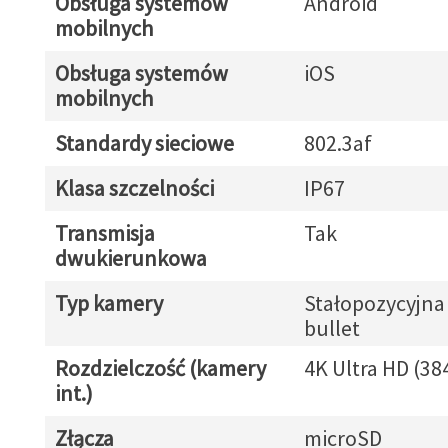
Obsługa systemów
Android
mobilnych
Obsługa systemów
iOS
mobilnych
Standardy sieciowe
802.3af
Klasa szczelności
IP67
Transmisja
Tak
dwukierunkowa
Typ kamery
Stałopozycyjna
bullet
Rozdzielczość (kamery
4K Ultra HD (38
int.)
Złącza
microSD