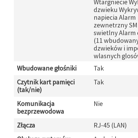
Wtargniecie Wy
dzwieku Wykry
napiecia Alarm
zewnetrzny SM
swietlny Alarm
(11 wbudowan
dzwieków i imp
wlasnych glosó
Wbudowane głośniki
Tak
Czytnik kart pamięci
Tak
(tak/nie)
Komunikacja
Nie
bezprzewodowa
Złącza
RJ-45 (LAN)