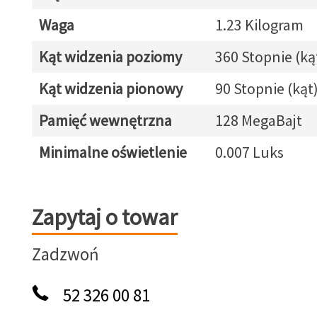
Waga
1.23 Kilogram
Kąt widzenia poziomy
360 Stopnie (ką
Kąt widzenia pionowy
90 Stopnie (kąt
Pamięć wewnętrzna
128 MegaBajt
Minimalne oświetlenie
0.007 Luks
Zapytaj o towar
Zapytaj o towar
Zadzwoń
52 326 00 81