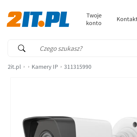
Przejdź do treści
Twoje
Kontak
konto
2it.pl
Wyszukiwarka
Słowo kluczowe
2it.pl
Kamery IP
311315990