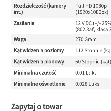
Rozdzielczość (kamery
Full HD 1080p
int.)
(1920x1080px)
Zasilanie
12 V DC (+/- 25
(802.3af, klasa 
Waga
270 Gram
Kąt widzenia poziomy
112 Stopnie (ką
Kąt widzenia pionowy
60 Stopnie (kąt
Minimalna czułość
0.01 Luks
Minimalne oświetlenie
0.028 Luks
Zapytaj o towar
Zapytaj o towar