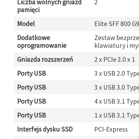
Liczba wolnych gniazd
2
pamięci
Model
Elite SFF 800 G
Dodatkowe
Zestaw bezprz
oprogramowanie
klawiatury i my
Gniazda rozszerzeń
2 x PCIe 3.0 x 1
Porty USB
3 x USB 2.0 Typ
Porty USB
3 x USB 3.0 Typ
Porty USB
4 x USB 3.1 Typ
Porty USB
1 x USB 3.1 Typ
Interfejs dysku SSD
PCI-Express