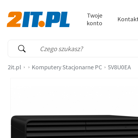
Przejdź do treści
Twoje
Kontak
konto
2it.pl
Wyszukiwarka
Słowo kluczowe
2it.pl
Komputery Stacjonarne PC
5V8U0EA