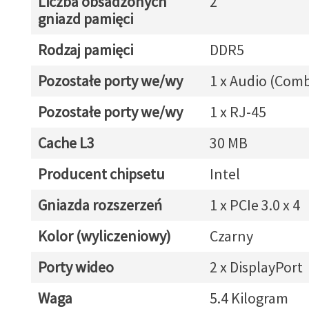
Liczba obsadzonych
2
gniazd pamięci
Rodzaj pamięci
DDR5
Pozostałe porty we/wy
1 x Audio (Com
Pozostałe porty we/wy
1 x RJ-45
Cache L3
30 MB
Producent chipsetu
Intel
Gniazda rozszerzeń
1 x PCIe 3.0 x 4
Kolor (wyliczeniowy)
Czarny
Porty wideo
2 x DisplayPort
Waga
5.4 Kilogram