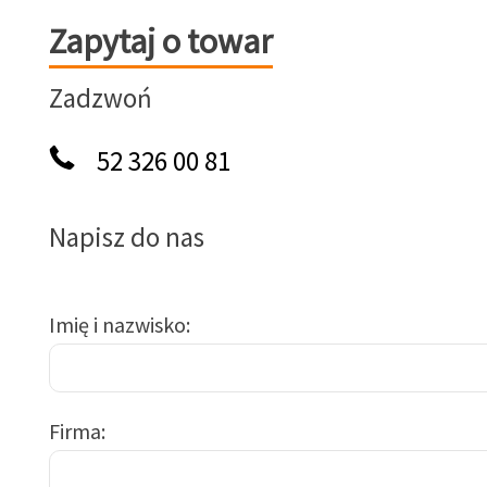
Zapytaj o towar
Zapytaj o towar
Zadzwoń
52 326 00 81
Napisz do nas
Imię i nazwisko
Firma