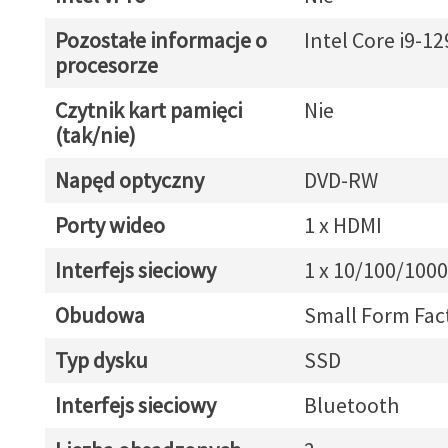
Pozostałe informacje o
Intel Core i9-1
procesorze
Czytnik kart pamięci
Nie
(tak/nie)
Napęd optyczny
DVD-RW
Porty wideo
1 x HDMI
Interfejs sieciowy
1 x 10/100/1000
Obudowa
Small Form Fac
Typ dysku
SSD
Interfejs sieciowy
Bluetooth