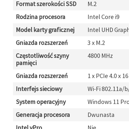
Format szerokości SSD
M.2
Rodzina procesora
Intel Core i9
Model karty graficznej
Intel UHD Graph
Gniazda rozszerzeń
3 x M.2
Częstotliwość szyny
4800 MHz
pamięci
Gniazda rozszerzeń
1 x PCIe 4.0 x 16
Interfejs sieciowy
Wi-Fi 802.11a/b
System operacyjny
Windows 11 Pr
Generacja procesora
Dwunasta
Intel vPro
Nie