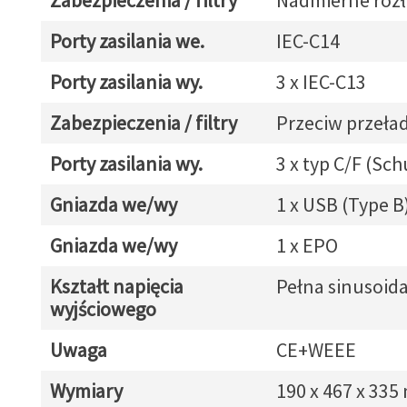
Zabezpieczenia / filtry
Nadmierne roz
Porty zasilania we.
IEC-C14
Porty zasilania wy.
3 x IEC-C13
Zabezpieczenia / filtry
Przeciw przeł
Porty zasilania wy.
3 x typ C/F (Sc
Gniazda we/wy
1 x USB (Type B
Gniazda we/wy
1 x EPO
Kształt napięcia
Pełna sinusoid
wyjściowego
Uwaga
CE+WEEE
Wymiary
190 x 467 x 33