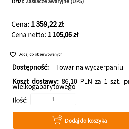
Dział
Zasilacze awaryjne (UPS)
Cena:
1 359,22 zł
Cena netto:
1 105,06 zł
Dodaj do obserwowanych
Dostępność:
Towar na wyczerpaniu
Koszt dostawy:
86,10 PLN za 1 szt. 
wielkogabarytowego
Dodaj do koszyka
Ilość
Dodaj do koszyka