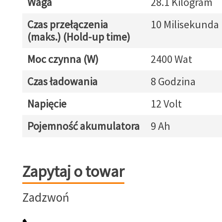
Waga
28.1 Kilogram
Czas przełączenia
10 Milisekunda
(maks.) (Hold-up time)
Moc czynna (W)
2400 Wat
Czas ładowania
8 Godzina
Napięcie
12 Volt
Pojemność akumulatora
9 Ah
Zapytaj o towar
Zapytaj o towar
Zadzwoń