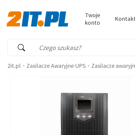
Przejdź do treści
Twoje
Kontak
konto
2it.pl
Wyszukiwarka
Słowo kluczowe
2it.pl
Zasilacze Awaryjne UPS
Zasilacze awaryj