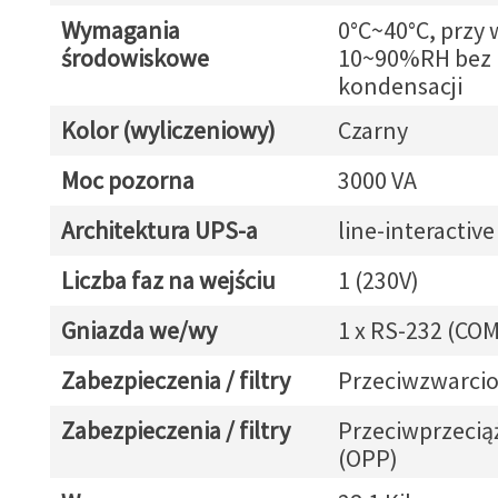
Wymagania
0°C~40°C, przy 
środowiskowe
10~90%RH bez
kondensacji
Kolor (wyliczeniowy)
Czarny
Moc pozorna
3000 VA
Architektura UPS-a
line-interactive
Liczba faz na wejściu
1 (230V)
Gniazda we/wy
1 x RS-232 (COM
Zabezpieczenia / filtry
Przeciwzwarcio
Zabezpieczenia / filtry
Przeciwprzeci
(OPP)