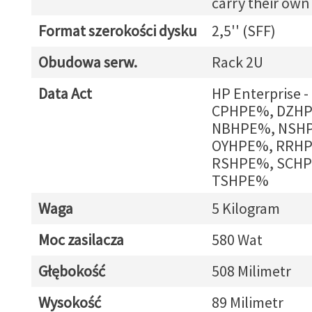
carry their own
Format szerokości dysku
2,5'' (SFF)
Obudowa serw.
Rack 2U
Data Act
HP Enterprise 
CPHPE%, DZH
NBHPE%, NSH
OYHPE%, RRH
RSHPE%, SCH
TSHPE%
Waga
5 Kilogram
Moc zasilacza
580 Wat
Głębokość
508 Milimetr
Wysokość
89 Milimetr