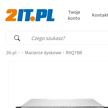
Przejdź do treści
Twoje
Kontak
konto
2it.pl
Wyszukiwarka
Słowo kluczowe
2it.pl
Macierze dyskowe
R0Q78B