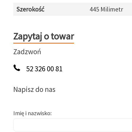
Szerokość
445 Milimetr
Zapytaj o towar
Zapytaj o towar
Zadzwoń
52 326 00 81
Napisz do nas
Imię i nazwisko