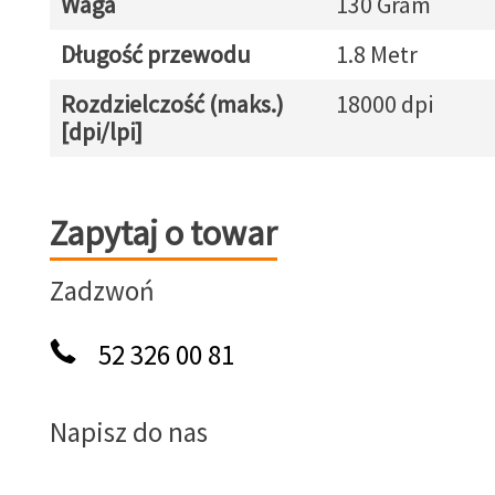
Waga
130 Gram
Długość przewodu
1.8 Metr
Rozdzielczość (maks.)
18000 dpi
[dpi/lpi]
Zapytaj o towar
Zapytaj o towar
Zadzwoń
52 326 00 81
Napisz do nas