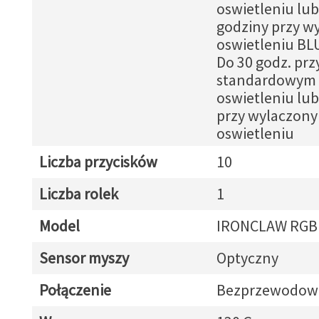
oswietleniu lub
godziny przy w
oswietleniu B
Do 30 godz. prz
standardowym
oswietleniu lub
przy wylaczon
oswietleniu
Liczba przycisków
10
Liczba rolek
1
Model
IRONCLAW RGB
Sensor myszy
Optyczny
Połączenie
Bezprzewodow