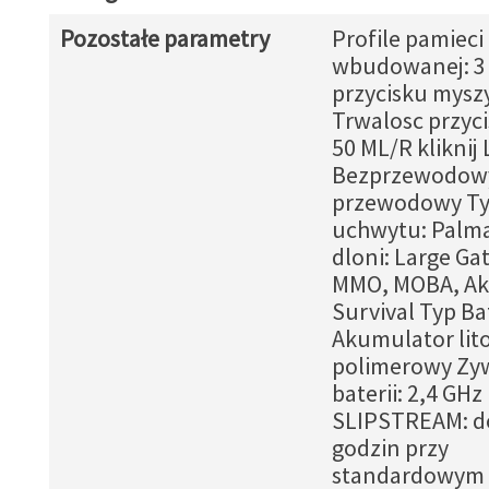
Pozostałe parametry
Profile pamieci
wbudowanej: 3
przycisku mysz
Trwalosc przyc
50 ML/R kliknij
Bezprzewodow
przewodowy T
uchwytu: Palm
dloni: Large Ga
MMO, MOBA, Akc
Survival Typ Bat
Akumulator lit
polimerowy Zy
baterii: 2,4 GHz
SLIPSTREAM: d
godzin przy
standardowym