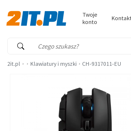
Przejdź do treści
Twoje
Kontak
konto
2it.pl
Wyszukiwarka
Słowo kluczowe
2it.pl
Klawiatury i myszki
CH-9317011-EU