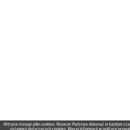
Witryna stosuje pliki cookies. Możecie Państwo dokonać w każdym cza
ustawień dotyczących cookies. Więcej informacji w
polityce prywa