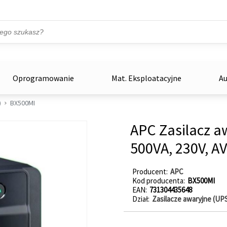
Przejdź do treści
ka
zowe
Oprogramowanie
Mat. Eksploatacyjne
Au
)
BX500MI
APC Zasilacz 
500VA, 230V, AV
Producent
APC
Kod producenta
BX500MI
EAN
731304435648
Dział
Zasilacze awaryjne (UP