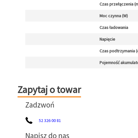
Czas przełączenia (m
Moc czynna (W)
Czas ładowania
Napięcie
Czas podtrzymania (
Pojemność akumulat
Zapytaj o towar
Zapytaj o towar
Zadzwoń
52 326 00 81
Napisz do nas