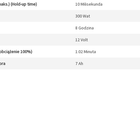
aks.) (Hold-up time)
10 Milisekunda
300 Wat
8 Godzina
12 Volt
obciążenie 100%)
1.02 Minuta
ora
7 Ah