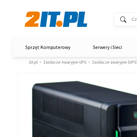
Wyszukiwar
Słowo kluc
2it.pl
Sprzęt Komputerowy
Serwery i Sieci
2it.pl
Zasilacze Awaryjne UPS
Zasilacze awaryjne (UPS