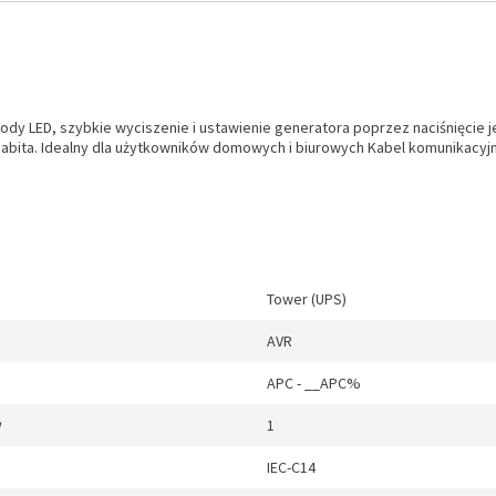
iody LED, szybkie wyciszenie i ustawienie generatora poprzez naciśnięcie j
 gigabita. Idealny dla użytkowników domowych i biurowych Kabel komunikacy
Tower (UPS)
AVR
APC - __APC%
w
1
IEC-C14