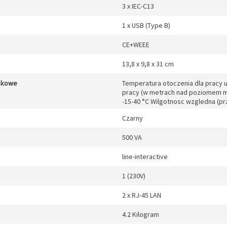
3 x IEC-C13
1 x USB (Type B)
CE+WEEE
13,8 x 9,8 x 31 cm
skowe
Temperatura otoczenia dla pracy 
pracy (w metrach nad poziomem m
-15-40 °C Wilgotnosc wzgledna (
Czarny
500 VA
line-interactive
1 (230V)
2 x RJ-45 LAN
4.2 Kilogram