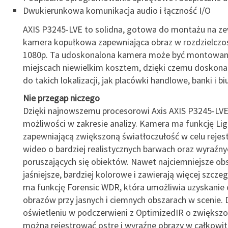
Dwukierunkowa komunikacja audio i łączność I/O
AXIS P3245-LVE to solidna, gotowa do montażu na z
kamera kopułkowa zapewniająca obraz w rozdzielczo
1080p. Ta udoskonalona kamera może być montowan
miejscach niewielkim kosztem, dzięki czemu doskonal
do takich lokalizacji, jak placówki handlowe, banki i bi
Nie przegap niczego
Dzięki najnowszemu procesorowi Axis AXIS P3245-L
możliwości w zakresie analizy. Kamera ma funkcję Lig
zapewniającą zwiększoną światłoczułość w celu rejes
wideo o bardziej realistycznych barwach oraz wyraźn
poruszających się obiektów. Nawet najciemniejsze obs
jaśniejsze, bardziej kolorowe i zawierają więcej szcz
ma funkcję Forensic WDR, która umożliwia uzyskanie 
obrazów przy jasnych i ciemnych obszarach w scenie. 
oświetleniu w podczerwieni z OptimizedIR o zwiększ
można rejestrować ostre i wyraźne obrazy w całkowit