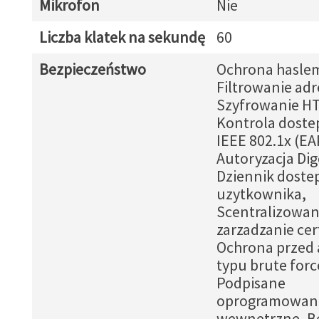
Mikrofon
Nie
Liczba klatek na sekundę
60
Bezpieczeństwo
Ochrona hasle
Filtrowanie adr
Szyfrowanie H
Kontrola dostep
IEEE 802.1x (EA
Autoryzacja Dig
Dziennik doste
uzytkownika,
Scentralizowa
zarzadzanie cer
Ochrona przed 
typu brute forc
Podpisane
oprogramowan
wewnetrzne, B