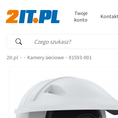
Przejdź do treści
Twoje
Kontak
konto
2it.pl
Wyszukiwarka
Słowo kluczowe
2it.pl
Kamery sieciowe
01593-001