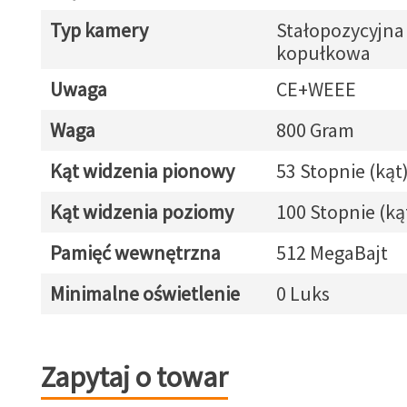
Typ kamery
Stałopozycyjna
kopułkowa
Uwaga
CE+WEEE
Waga
800 Gram
Kąt widzenia pionowy
53 Stopnie (kąt
Kąt widzenia poziomy
100 Stopnie (ką
Pamięć wewnętrzna
512 MegaBajt
Minimalne oświetlenie
0 Luks
Zapytaj o towar
Zapytaj o towar