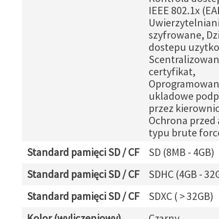
IEEE 802.1x (EA
Uwierzytelnian
szyfrowane, Dz
dostepu uzytk
Scentralizowa
certyfikat,
Oprogramowan
ukladowe podp
przez kierowni
Ochrona przed 
typu brute forc
Standard pamięci SD / CF
SD (8MB - 4GB)
Standard pamięci SD / CF
SDHC (4GB - 32
Standard pamięci SD / CF
SDXC ( > 32GB)
Kolor (wyliczeniowy)
Czarny