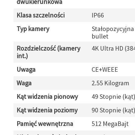
dwukierunkowa
Klasa szczelności
IP66
Typ kamery
Stałopozycyjna
bullet
Rozdzielczość (kamery
4K Ultra HD (38
int.)
Uwaga
CE+WEEE
Waga
2.55 Kilogram
Kąt widzenia pionowy
49 Stopnie (kąt
Kąt widzenia poziomy
90 Stopnie (kąt
Pamięć wewnętrzna
512 MegaBajt