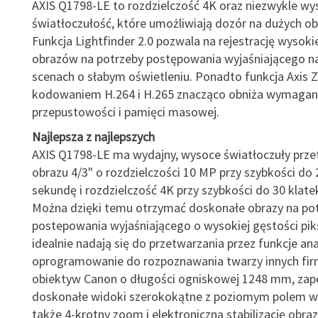
AXIS Q1798-LE to rozdzielczość 4K oraz niezwykle wy
światłoczułość, które umożliwiają dozór na dużych ob
Funkcja Lightfinder 2.0 pozwala na rejestrację wysokie
obrazów na potrzeby postępowania wyjaśniającego 
scenach o słabym oświetleniu. Ponadto funkcja Axis 
kodowaniem H.264 i H.265 znacząco obniża wymagani
przepustowości i pamięci masowej.
Najlepsza z najlepszych
AXIS Q1798-LE ma wydajny, wysoce światłoczuły prze
obrazu 4/3" o rozdzielczości 10 MP przy szybkości do 
sekundę i rozdzielczość 4K przy szybkości do 30 klate
Można dzięki temu otrzymać doskonałe obrazy na po
postepowania wyjaśniającego o wysokiej gęstości piks
idealnie nadają się do przetwarzania przez funkcje ana
oprogramowanie do rozpoznawania twarzy innych fi
obiektyw Canon o długości ogniskowej 1248 mm, zap
doskonałe widoki szerokokątne z poziomym polem wi
także 4-krotny zoom i elektroniczną stabilizację obraz