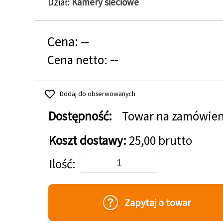
Dział
Kamery sieciowe
Cena:
--
Cena netto:
--
Dodaj do obserwowanych
Dostępność:
Towar na zamówien
Koszt dostawy:
25,00 brutto
Dodaj do koszyka
Ilość
Zapytaj o towar