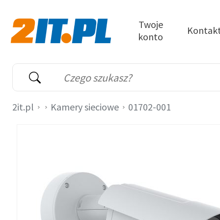
Przejdź do treści
Twoje
Kontak
konto
2it.pl
Wyszukiwarka
Słowo kluczowe
2it.pl
Kamery sieciowe
01702-001