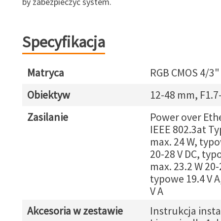
by zabezpieczyć system.
Specyfikacja
Matryca
RGB CMOS 4/3"
Obiektyw
12-48 mm, F1.7-
Zasilanie
Power over Eth
IEEE 802.3at Typ
max. 24 W, typ
20-28 V DC, typ
max. 23.2 W 20-
typowe 19.4 V A
V A
Akcesoria w zestawie
Instrukcja insta