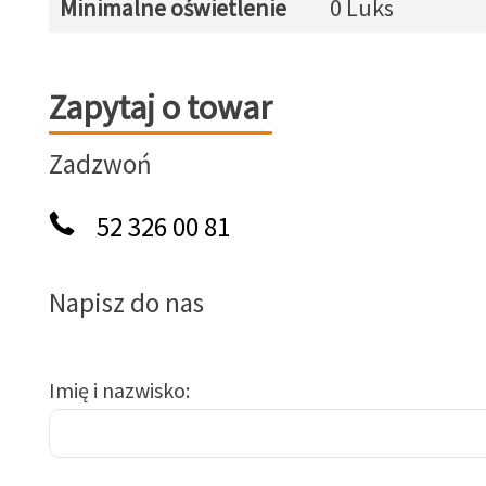
Minimalne oświetlenie
0 Luks
Zapytaj o towar
Zapytaj o towar
Zadzwoń
52 326 00 81
Napisz do nas
Imię i nazwisko