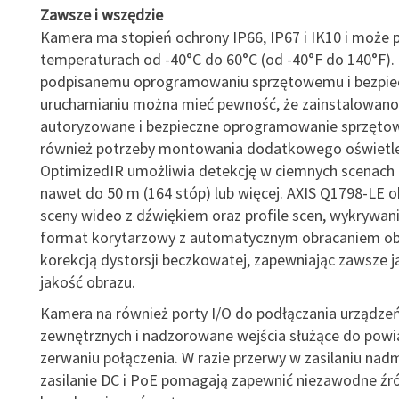
Zawsze i wszędzie
Kamera ma stopień ochrony IP66, IP67 i IK10 i może
temperaturach od -40°C do 60°C (od -40°F do 140°F). 
podpisanemu oprogramowaniu sprzętowemu i bezpi
uruchamianiu można mieć pewność, że zainstalowano
autoryzowane i bezpieczne oprogramowanie sprzęto
również potrzeby montowania dodatkowego oświetle
OptimizedIR umożliwia detekcję w ciemnych scenach 
nawet do 50 m (164 stóp) lub więcej. AXIS Q1798-LE o
sceny wideo z dźwiękiem oraz profile scen, wykrywan
format korytarzowy z automatycznym obracaniem ob
korekcją dystorsji beczkowatej, zapewniając zawsze j
jakość obrazu.
Kamera na również porty I/O do podłączania urządze
zewnętrznych i nadzorowane wejścia służące do powi
zerwaniu połączenia. W razie przerwy w zasilaniu na
zasilanie DC i PoE pomagają zapewnić niezawodne źród