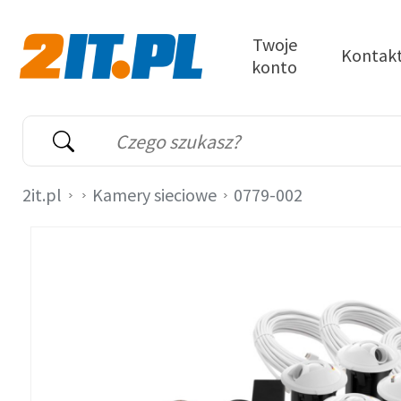
Przejdź do treści
Twoje
Kontak
konto
2it.pl
Wyszukiwarka
Słowo kluczowe
2it.pl
Kamery sieciowe
0779-002