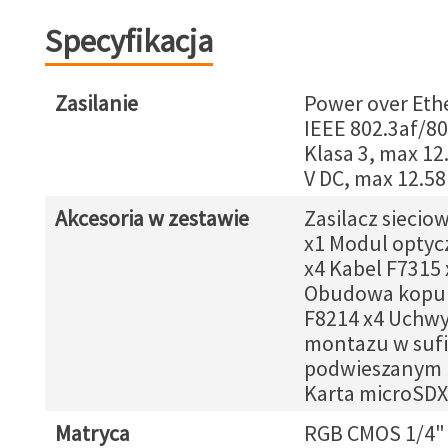
Specyfikacja
Zasilanie
Power over Eth
IEEE 802.3af/80
Klasa 3, max 12
V DC, max 12.58
Akcesoria w zestawie
Zasilacz siecio
x1 Modul optyc
x4 Kabel F7315 
Obudowa kopu
F8214 x4 Uchwy
montazu w sufi
podwieszanym 
Karta microSDX
Matryca
RGB CMOS 1/4"