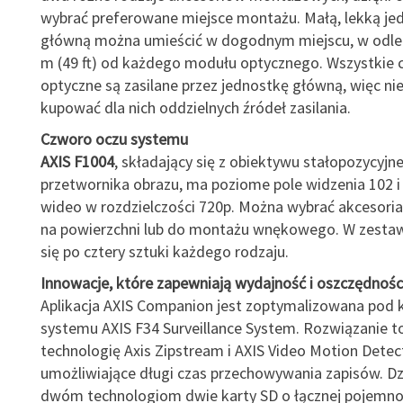
wybrać preferowane miejsce montażu. Małą, lekką je
główną można umieścić w dogodnym miejscu, w odleg
m (49 ft) od każdego modułu optycznego. Wszystkie 
optyczne są zasilane przez jednostkę główną, więc nie
kupować dla nich oddzielnych źródeł zasilania.
Czworo oczu systemu
AXIS F1004
, składający się z obiektywu stałopozycyjne
przetwornika obrazu, ma poziome pole widzenia 102 i
wideo w rozdzielczości 720p. Można wybrać akcesori
na powierzchni lub do montażu wnękowego. W zestaw
się po cztery sztuki każdego rodzaju.
Innowacje, które zapewniają wydajność i oszczędnośc
Aplikacja AXIS Companion jest zoptymalizowana pod
systemu AXIS F34 Surveillance System. Rozwiązanie t
technologię Axis Zipstream i AXIS Video Motion Detec
umożliwiające długi czas przechowywania zapisów. Dz
dwóm technologiom dwie karty SD o łącznej pojemno