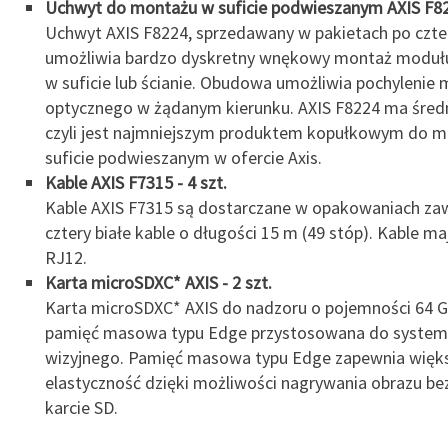
Uchwyt do montażu w suficie podwieszanym AXIS F822
Uchwyt AXIS F8224, sprzedawany w pakietach po czter
umożliwia bardzo dyskretny wnękowy montaż modułu
w suficie lub ścianie. Obudowa umożliwia pochylenie
optycznego w żądanym kierunku. AXIS F8224 ma śred
czyli jest najmniejszym produktem kopułkowym do 
suficie podwieszanym w ofercie Axis.
Kable AXIS F7315 - 4 szt.
Kable AXIS F7315 są dostarczane w opakowaniach zaw
cztery białe kable o długości 15 m (49 stóp). Kable ma
RJ12.
Karta microSDXC* AXIS - 2 szt.
Karta microSDXC* AXIS do nadzoru o pojemności 64 
pamięć masowa typu Edge przystosowana do syste
wizyjnego. Pamięć masowa typu Edge zapewnia więk
elastyczność dzięki możliwości nagrywania obrazu be
karcie SD.