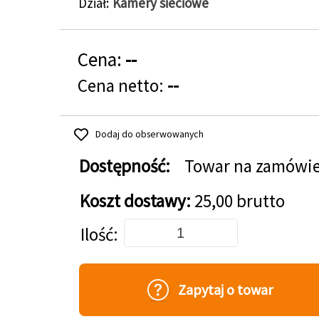
Dział
Kamery sieciowe
Cena:
--
Cena netto:
--
Dodaj do obserwowanych
Dostępność:
Towar na zamówi
Koszt dostawy:
25,00 brutto
Dodaj do koszyka
Ilość
Zapytaj o towar