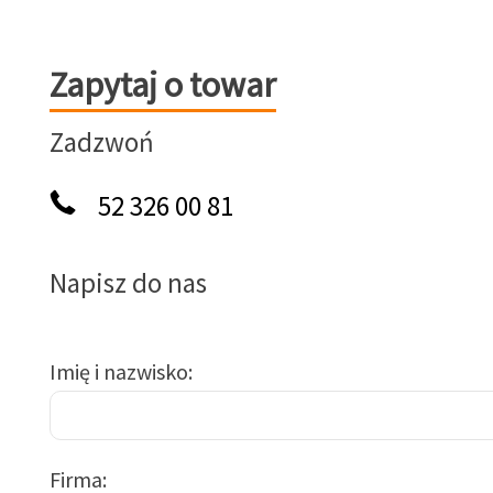
Zapytaj o towar
Zapytaj o towar
Zadzwoń
52 326 00 81
Napisz do nas
Imię i nazwisko
Firma