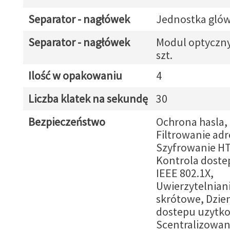
Separator - nagłówek
Jednostka gló
Separator - nagłówek
Modul optyczny
szt.
Ilość w opakowaniu
4
Liczba klatek na sekundę
30
Bezpieczeństwo
Ochrona hasla,
Filtrowanie adr
Szyfrowanie H
Kontrola dostep
IEEE 802.1X,
Uwierzytelnian
skrótowe, Dzie
dostepu uzytk
Scentralizowa