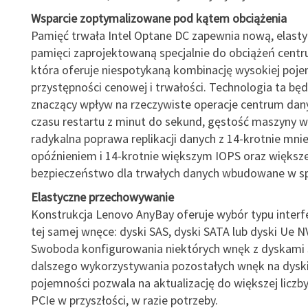
Wsparcie zoptymalizowane pod kątem obciążenia
Pamięć trwała Intel Optane DC zapewnia nową, elast
pamięci zaprojektowaną specjalnie do obciążeń cent
która oferuje niespotykaną kombinację wysokiej poje
przystępności cenowej i trwałości. Technologia ta będ
znaczący wpływ na rzeczywiste operacje centrum dany
czasu restartu z minut do sekund, gęstość maszyny wir
radykalna poprawa replikacji danych z 14-krotnie mni
opóźnieniem i 14-krotnie większym IOPS oraz większ
bezpieczeństwo dla trwałych danych wbudowane w sp
Elastyczne przechowywanie
Konstrukcja Lenovo AnyBay oferuje wybór typu interf
tej samej wnęce: dyski SAS, dyski SATA lub dyski Ue 
Swoboda konfigurowania niektórych wnęk z dyskami 
dalszego wykorzystywania pozostałych wnęk na dyski
pojemności pozwala na aktualizację do większej licz
PCIe w przyszłości, w razie potrzeby.