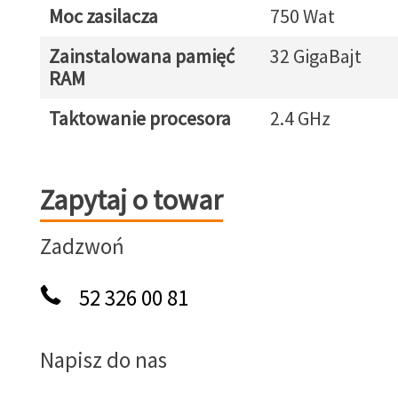
Moc zasilacza
750 Wat
Zainstalowana pamięć
32 GigaBajt
RAM
Taktowanie procesora
2.4 GHz
Zapytaj o towar
Zapytaj o towar
Zadzwoń
52 326 00 81
Napisz do nas