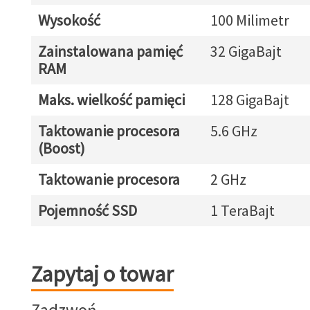
Wysokość
100 Milimetr
Zainstalowana pamięć
32 GigaBajt
RAM
Maks. wielkość pamięci
128 GigaBajt
Taktowanie procesora
5.6 GHz
(Boost)
Taktowanie procesora
2 GHz
Pojemność SSD
1 TeraBajt
Zapytaj o towar
Zapytaj o towar