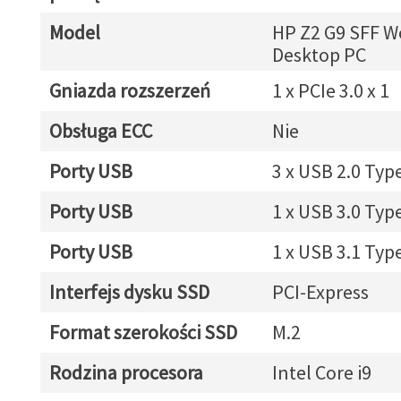
Model
HP Z2 G9 SFF W
Desktop PC
Gniazda rozszerzeń
1 x PCIe 3.0 x 1
Obsługa ECC
Nie
Porty USB
3 x USB 2.0 Typ
Porty USB
1 x USB 3.0 Typ
Porty USB
1 x USB 3.1 Typ
Interfejs dysku SSD
PCI-Express
Format szerokości SSD
M.2
Rodzina procesora
Intel Core i9