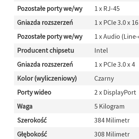
Pozostałe porty we/wy
1 x RJ-45
Gniazda rozszerzeń
1 x PCIe 3.0 x 16
Pozostałe porty we/wy
1 x Audio (Line
Producent chipsetu
Intel
Gniazda rozszerzeń
1 x PCIe 3.0 x 4
Kolor (wyliczeniowy)
Czarny
Porty wideo
2 x DisplayPort
Waga
5 Kilogram
Szerokość
384 Milimetr
Głębokość
308 Milimetr