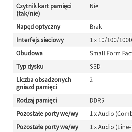
Czytnik kart pamięci
Nie
(tak/nie)
Napęd optyczny
Brak
Interfejs sieciowy
1 x 10/100/1000
Obudowa
Small Form Fac
Typ dysku
SSD
Liczba obsadzonych
2
gniazd pamięci
Rodzaj pamięci
DDR5
Pozostałe porty we/wy
1 x Audio (Com
Pozostałe porty we/wy
1 x Audio (Line-