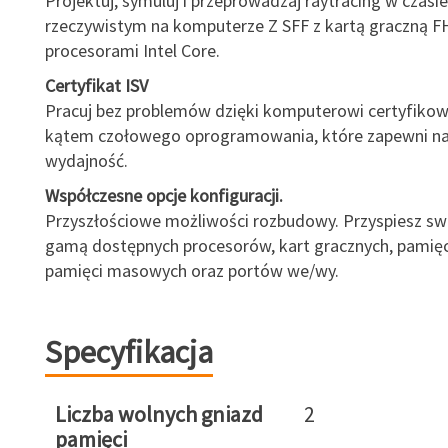
Projektuj, symuluj i przeprowadzaj raytracing w czasie
rzeczywistym na komputerze Z SFF z kartą graczną FH
procesorami Intel Core.
Certyfikat ISV
Pracuj bez problemów dzięki komputerowi certyfik
kątem czołowego oprogramowania, które zapewni n
wydajność.
Współczesne opcje konfiguracji.
Przyszłościowe możliwości rozbudowy. Przyspiesz swo
gamą dostępnych procesorów, kart gracznych, pamię
pamięci masowych oraz portów we/wy.
Specyfikacja
Liczba wolnych gniazd
2
pamięci