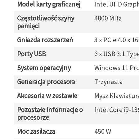
Model karty graficznej
Intel UHD Graph
Częstotliwość szyny
4800 MHz
pamięci
Gniazda rozszerzeń
3 x PCIe 4.0 x 16
Porty USB
6 x USB 3.1 Typ
System operacyjny
Windows 11 Pr
Generacja procesora
Trzynasta
Akcesoria w zestawie
Mysz Klawiatur
Pozostałe informacje o
Intel Core i9-1
procesorze
Moc zasilacza
450 W