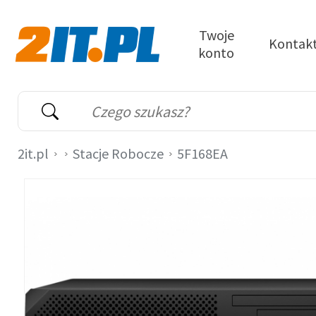
Przejdź do treści
Twoje
Kontak
konto
2it.pl
Wyszukiwarka
Słowo kluczowe
2it.pl
Stacje Robocze
5F168EA