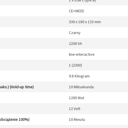
1 x USB (Type B)
CE+WEEE
330 x 180 x 133 mm
Czarny
2200 VA
line-interactive
1 (230V)
9.8 Kilogram
aks.) (Hold-up time)
10 Milisekunda
1200 Wat
12 Volt
obciążenie 100%)
10 Minuta