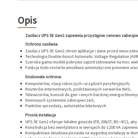
Opis
Zasilacz UPS 5E Gen2 zapewnia przystępne cenowo zabezpiec
Ochrona zasilania
Zasilacz UPS 5E Gen2 chroni aplikacje i dane przed nieoczekiw
Technologia Double-boost Automatic Voltage Regulation (AVR)
Szeroka gama modeli pokrywa zapotrzebowanie na moc wielu
Funkcja Auto-restartu umożliwia automatyczne ponowne uruch
Doskonała ochrona:
Komputerów, stacji roboczych i urządzeń peryferyjnych;
Routerów internetowych, podstawowych serwerów NAS;
Telewizorów, konsoli do gier i innych bardziej energochłonn
Domowych systemów zabezpieczeń;
Punktów sprzedaży, automatów biletowych.
Prosta instalacja
UPS 5E Gen2 oferuje lokalne gniazda (FR, DIN/IT, BS i IEC), 
Konstrukcja bez wentylatora w wersjach do 1200 VA zapewn
Kompaktowa obudowa pozwala na wygodną instalację w domu