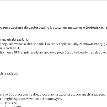
zenie zasilania dla zastosowań o krytycznym znaczeniu w środowiskach m
aną utratą zasilania.
 reguluje wahania sieci (spadki i wzrosty napięcia), aby zachować energię 
 urządzeń IT.
omienie UPS-a, gdy zasilanie sieciowe powróci po całkowitym rozładowani
ych urządzeń;
aby ułatwić podłączenie i zabezpieczenie najczęściej stosowanych urządzeń.
ia bezgłośną pracę w warunkach domowych.
 lub biurze.