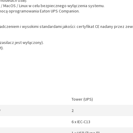
modelach USB):
 / MacOS / Linux w celu bezpiecznego wyłączenia systemu.
pomocą oprogramowania Eaton UPS Companion.
iadczeniem i wysokimi standardami jakości: certyfikat CE nadany przez z
zasilacz jest wyłączony).
).
Tower (UPS)
w
2
6 x IEC-C13