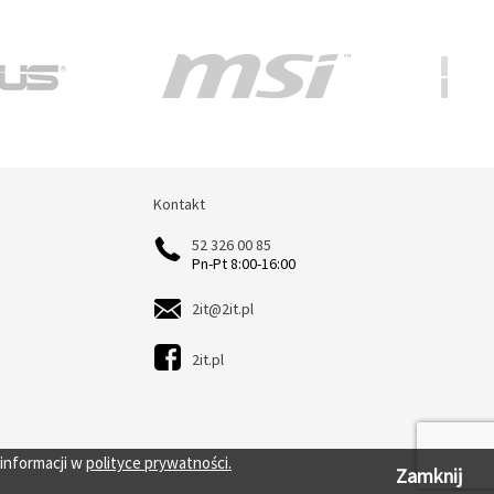
Kontakt
Kontakt
52 326 00 85
Pn-Pt 8:00-16:00
2it@2it.pl
2it.pl
 informacji w
polityce prywatności.
Zamknij