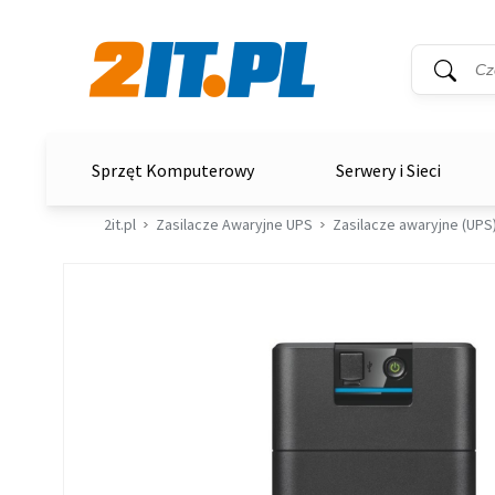
Wyszukiwar
Słowo kluc
2it.pl
Sprzęt Komputerowy
Serwery i Sieci
2it.pl
Zasilacze Awaryjne UPS
Zasilacze awaryjne (UPS