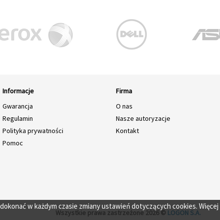
Informacje
Firma
Gwarancja
O nas
Regulamin
Nasze autoryzacje
Polityka prywatności
Kontakt
Pomoc
o dokonać w każdym czasie zmiany ustawień dotyczących cookies. Więcej
Wszystkie prawa zastrzeżone 2026 ©
LOGON S.A.