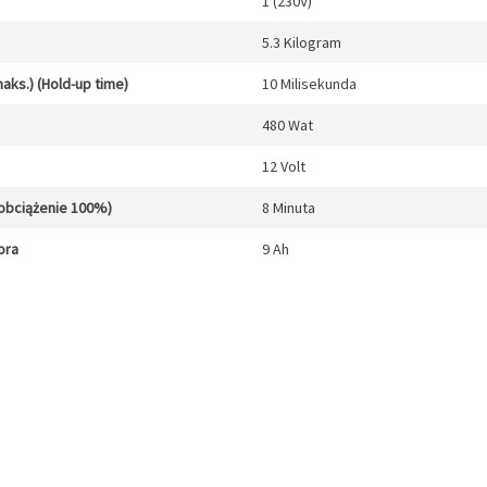
1 (230V)
5.3 Kilogram
aks.) (Hold-up time)
10 Milisekunda
480 Wat
12 Volt
obciążenie 100%)
8 Minuta
ora
9 Ah