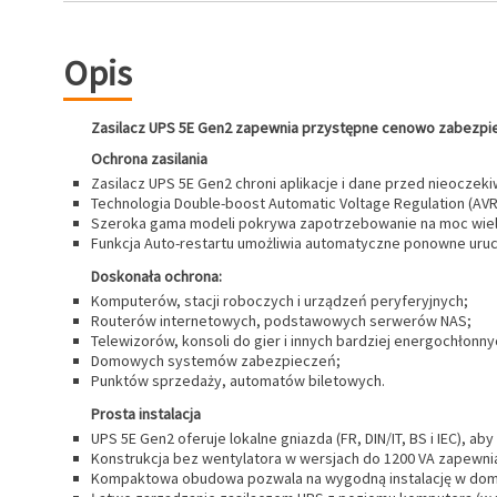
Opis
Zasilacz UPS 5E Gen2 zapewnia przystępne cenowo zabezpiec
Ochrona zasilania
Zasilacz UPS 5E Gen2 chroni aplikacje i dane przed nieoczekiw
Technologia Double-boost Automatic Voltage Regulation (AVR)
Szeroka gama modeli pokrywa zapotrzebowanie na moc wielu
Funkcja Auto-restartu umożliwia automatyczne ponowne uruch
Doskonała ochrona:
Komputerów, stacji roboczych i urządzeń peryferyjnych;
Routerów internetowych, podstawowych serwerów NAS;
Telewizorów, konsoli do gier i innych bardziej energochłonn
Domowych systemów zabezpieczeń;
Punktów sprzedaży, automatów biletowych.
Prosta instalacja
UPS 5E Gen2 oferuje lokalne gniazda (FR, DIN/IT, BS i IEC), 
Konstrukcja bez wentylatora w wersjach do 1200 VA zapewn
Kompaktowa obudowa pozwala na wygodną instalację w domu