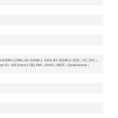
 62040-2:2006 ; IEC 62040-2: 2016, IEC 62040-3: 2021 ; CE ; EAC ;
y EU : LVD (raport CB); EMC ; RoHS ; WEEE ; Opakowanie ;