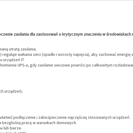
zenie zasilania dla zastosowań o krytycznym znaczeniu w środowiskach m
aną utratą zasilania.
 reguluje wahania sieci (spadki i wzrosty napięcia), aby zachować energię 
 urządzeń IT.
omienie UPS-a, gdy zasilanie sieciowe powróci po całkowitym rozładowani
ych urządzeń;
aby ułatwić podłączenie i zabezpieczenie najczęściej stosowanych urządzeń.
ia bezgłośną pracę w warunkach domowych.
 lub biurze.