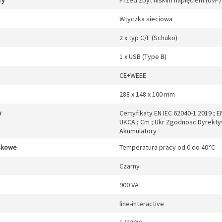
ry
Przed zbyt niskim napięciem (UVP)
Wtyczka sieciowa
2 x typ C/F (Schuko)
1 x USB (Type B)
CE+WEEE
288 x 148 x 100 mm
y
Certyfikaty EN IEC 62040-1:2019 ; EN
UKCA ; Cm ; Ukr Zgodnosc Dyrektyw
Akumulatory
skowe
Temperatura pracy od 0 do 40°C
Czarny
900 VA
line-interactive