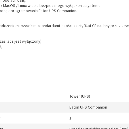
modelach USB):
 / MacOS / Linux w celu bezpiecznego wyłączenia systemu.
pomocą oprogramowania Eaton UPS Companion.
iadczeniem i wysokimi standardami jakości: certyfikat CE nadany przez z
zasilacz jest wyłączony).
).
Tower (UPS)
Eaton UPS Companion
w
1