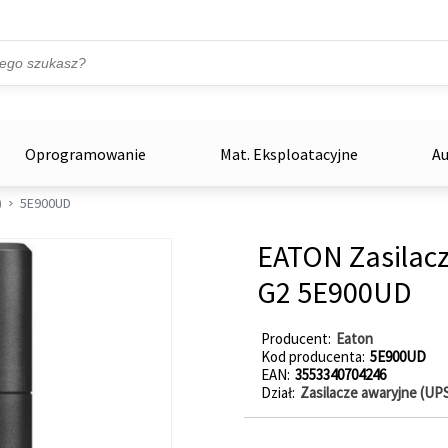
Przejdź do treści
ka
zowe
Oprogramowanie
Mat. Eksploatacyjne
Au
)
5E900UD
EATON Zasilacz
G2 5E900UD
Producent
Eaton
Kod producenta
5E900UD
EAN
3553340704246
Dział
Zasilacze awaryjne (UP