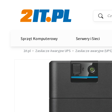
Wyszukiwar
Słowo kluc
2it.pl
Sprzęt Komputerowy
Serwery i Sieci
2it.pl
Zasilacze Awaryjne UPS
Zasilacze awaryjne (UPS