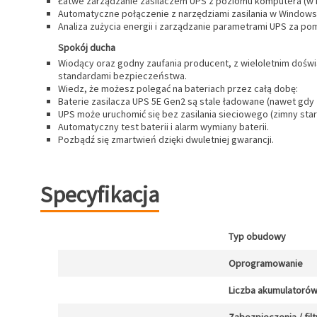
Łatwe zarządzanie zasilaczem UPS z poziomu komputera (w 
Automatyczne połączenie z narzędziami zasilania w Windows
Analiza zużycia energii i zarządzanie parametrami UPS za 
Spokój ducha
Wiodący oraz godny zaufania producent, z wieloletnim dośw
standardami bezpieczeństwa.
Wiedz, że możesz polegać na bateriach przez całą dobę:
Baterie zasilacza UPS 5E Gen2 są stale ładowane (nawet gdy 
UPS może uruchomić się bez zasilania sieciowego (zimny start
Automatyczny test baterii i alarm wymiany baterii.
Pozbądź się zmartwień dzięki dwuletniej gwarancji.
Specyfikacja
Typ obudowy
Oprogramowanie
Liczba akumulatoró