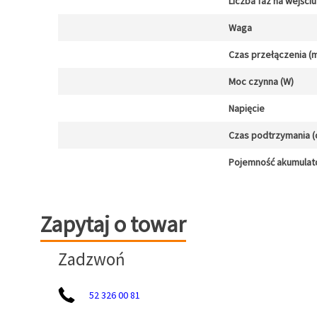
Liczba faz na wejściu
Waga
Czas przełączenia (m
Moc czynna (W)
Napięcie
Czas podtrzymania (
Pojemność akumulat
Zapytaj o towar
Zapytaj o towar
Zadzwoń
52 326 00 81