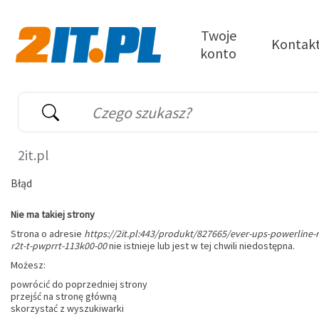
Przejdź do treści
Twoje
Kontak
konto
2it.pl
Wyszukiwarka
Słowo kluczowe
2it.pl
Błąd
Nie ma takiej strony
Strona o adresie
https://2it.pl:443/produkt/827665/ever-ups-powerline-
r2t-t-pwprrt-113k00-00
nie istnieje lub jest w tej chwili niedostępna.
Możesz:
powrócić do poprzedniej strony
przejść na stronę główną
skorzystać z wyszukiwarki