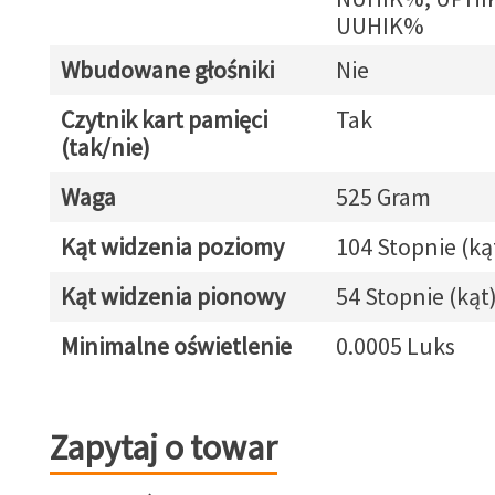
UUHIK%
Wbudowane głośniki
Nie
Czytnik kart pamięci
Tak
(tak/nie)
Waga
525 Gram
Kąt widzenia poziomy
104 Stopnie (ką
Kąt widzenia pionowy
54 Stopnie (kąt
Minimalne oświetlenie
0.0005 Luks
Zapytaj o towar
Zapytaj o towar