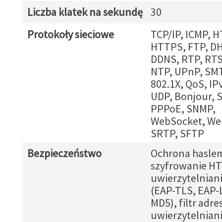
Liczba klatek na sekundę
30
Protokoły sieciowe
TCP/IP, ICMP, H
HTTPS, FTP, DH
DDNS, RTP, RTS
NTP, UPnP, SMT
802.1X, QoS, IPv
UDP, Bonjour, 
PPPoE, SNMP,
WebSocket, We
SRTP, SFTP
Bezpieczeństwo
Ochrona hasle
szyfrowanie H
uwierzytelniani
(EAP-TLS, EAP-
MD5), filtr adre
uwierzytelnian