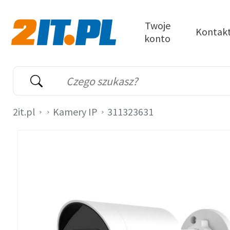
Przejdź do treści
Twoje
Kontak
konto
2it.pl
Wyszukiwarka
Słowo kluczowe
2it.pl
Kamery IP
311323631