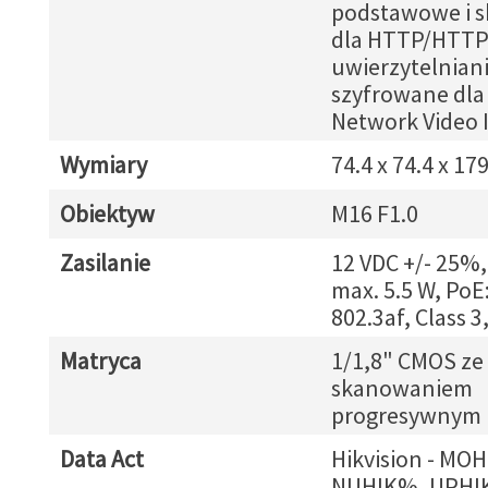
podstawowe i 
dla HTTP/HTTP
uwierzytelnian
szyfrowane dla
Network Video 
Wymiary
74.4 x 74.4 x 1
Obiektyw
M16 F1.0
Zasilanie
12 VDC +/- 25%, 
max. 5.5 W, PoE
802.3af, Class 3
Matryca
1/1,8" CMOS ze
skanowaniem
progresywnym
Data Act
Hikvision - MO
NUHIK%, UPHI