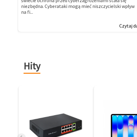
świecie ochrona przed cyberzagrożeniami stała się
niezbędna. Cyberataki mogą mieć niszczycielski wpływ
na fi...
Czytaj d
Hity