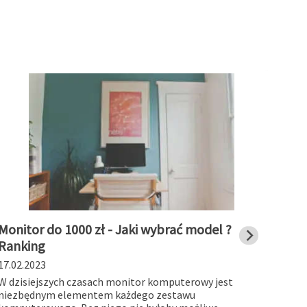
Monitor do 1000 zł - Jaki wybrać model ?
Stac
Ranking
char
17.02.2023
19.01
W dzisiejszych czasach monitor komputerowy jest
Stacj
niezbędnym elementem każdego zestawu
works