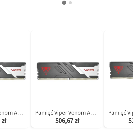
Pamięć Viper Venom AMD 8GB/5600(1*8GB) CL36
Pamięć Viper Venom AMD 8GB/6000(1*8GB) CL36
 zł
506,67 zł
5