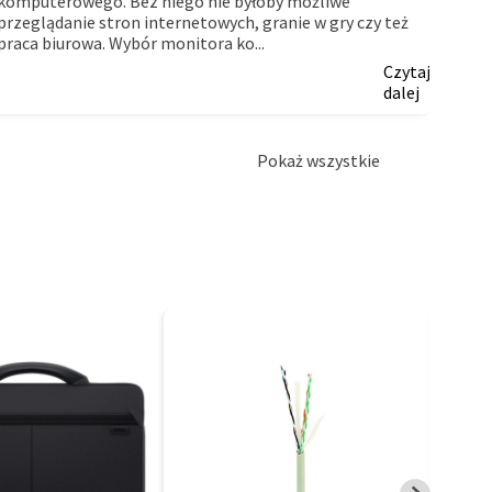
komputerowego. Bez niego nie byłoby możliwe
myślą
przeglądanie stron internetowych, granie w gry czy też
firm.
praca biurowa. Wybór monitora ko...
Czytaj
dalej
Pokaż wszystkie