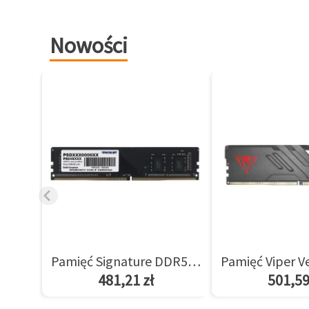
Nowości
Pamięć Signature DDR5 8GB/5600(1*8GB) CL46
481,21 zł
501,59