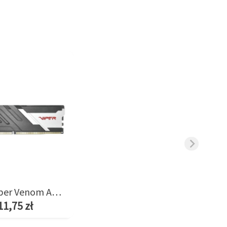
Pamięć Viper Venom AMD 8GB/6400(1*8GB) CL38
11,75 zł