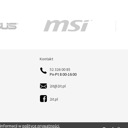
Kontakt
Kontakt
52 326 00 85
Pn-Pt 8:00-16:00
2it@2it.pl
2it.pl
 informacji w
polityce prywatności.