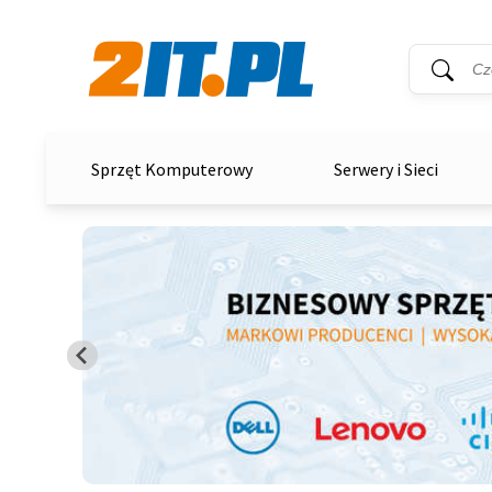
Wyszukiwar
Słowo kluc
2it.pl
Sprzęt Komputerowy
Serwery i Sieci