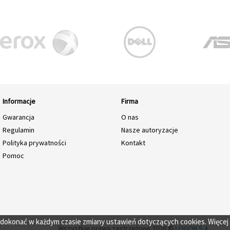
Informacje
Firma
Gwarancja
O nas
Regulamin
Nasze autoryzacje
Polityka prywatności
Kontakt
Pomoc
o dokonać w każdym czasie zmiany ustawień dotyczących cookies. Więcej
Wszystkie prawa zastrzeżone 2026 ©
LOGON S.A.