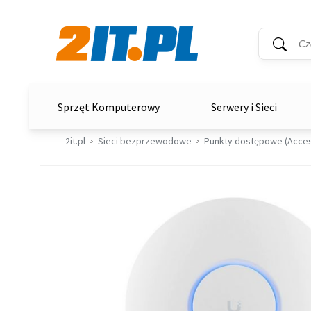
Wyszukiwar
Słowo kluc
2it.pl
Sprzęt Komputerowy
Serwery i Sieci
2it.pl
Sieci bezprzewodowe
Punkty dostępowe (Acces