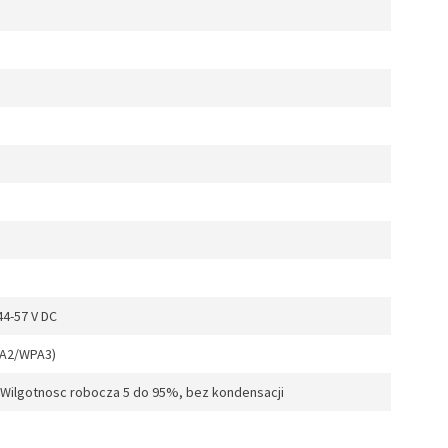
44-57 V DC
PA2/WPA3)
 Wilgotnosc robocza 5 do 95%, bez kondensacji