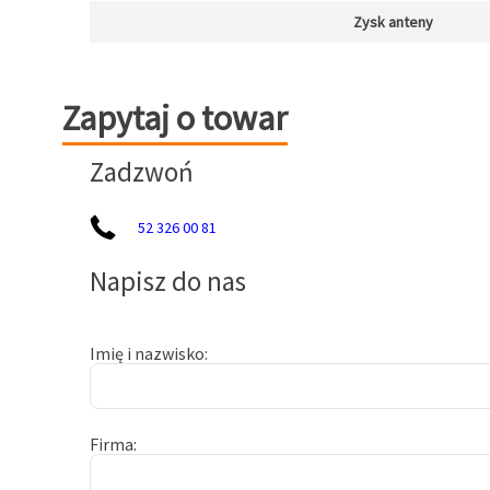
Zysk anteny
Zapytaj o towar
Zapytaj o towar
Zadzwoń
52 326 00 81
Napisz do nas
Imię i nazwisko
Firma