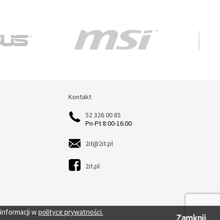
Kontakt
Kontakt
52 326 00 85
Pn-Pt 8:00-16:00
2it@2it.pl
2it.pl
 informacji w
polityce prywatności.
Zamknij