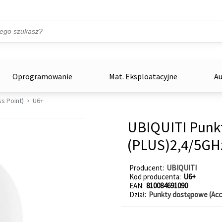
Przejdź do treści
ka
zowe
Oprogramowanie
Mat. Eksploatacyjne
Au
s Point)
U6+
UBIQUITI Punkt
(PLUS)2,4/5GH
Producent
UBIQUITI
Kod producenta
U6+
EAN
810084691090
Dział
Punkty dostępowe (Acc