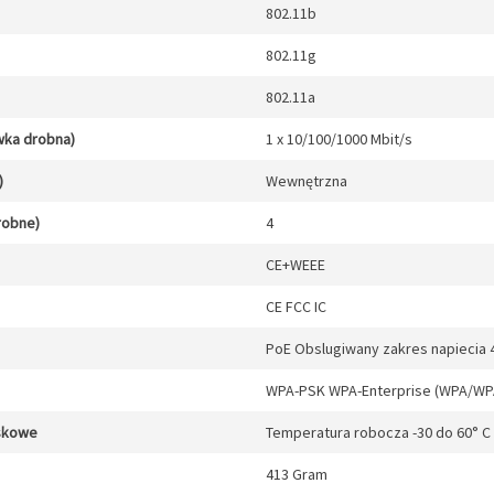
802.11b
802.11g
802.11a
wka drobna)
1 x 10/100/1000 Mbit/s
)
Wewnętrzna
drobne)
4
CE+WEEE
CE FCC IC
PoE Obslugiwany zakres napiecia 
WPA-PSK WPA-Enterprise (WPA/W
skowe
Temperatura robocza -30 do 60° C
413 Gram