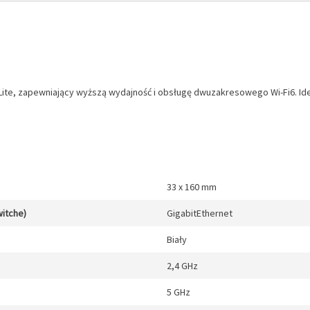
e, zapewniający wyższą wydajność i obsługę dwuzakresowego Wi-Fi6. Ideal
33 x 160 mm
witche)
GigabitEthernet
Biały
2,4 GHz
5 GHz