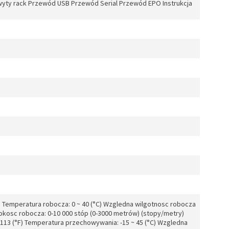
yty rack Przewód USB Przewód Serial Przewód EPO Instrukcja
) Temperatura robocza: 0 ~ 40 (°C) Wzgledna wilgotnosc robocza
ysokosc robocza: 0-10 000 stóp (0-3000 metrów) (stopy/metry)
113 (°F) Temperatura przechowywania: -15 ~ 45 (°C) Wzgledna