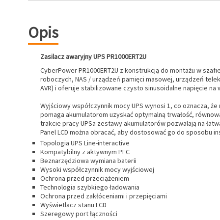
Opis
Zasilacz awaryjny UPS PR1000ERT2U
CyberPower PR1000ERT2U z konstrukcją do montażu w szafie 
roboczych, NAS / urządzeń pamięci masowej, urządzeń teleko
AVR) i oferuje stabilizowane czysto sinusoidalne napięcie na 
Wyjściowy współczynnik mocy UPS wynosi 1, co oznacza, że m
pomaga akumulatorom uzyskać optymalną trwałość, równoważą
trakcie pracy UPSa zestawy akumulatorów pozwalają na łatwą
Panel LCD można obracać, aby dostosować go do sposobu inst
Topologia UPS Line-interactive
Kompatybilny z aktywnym PFC
Beznarzędziowa wymiana baterii
Wysoki współczynnik mocy wyjściowej
Ochrona przed przeciążeniem
Technologia szybkiego ładowania
Ochrona przed zakłóceniami i przepięciami
Wyświetlacz stanu LCD
Szeregowy port łączności