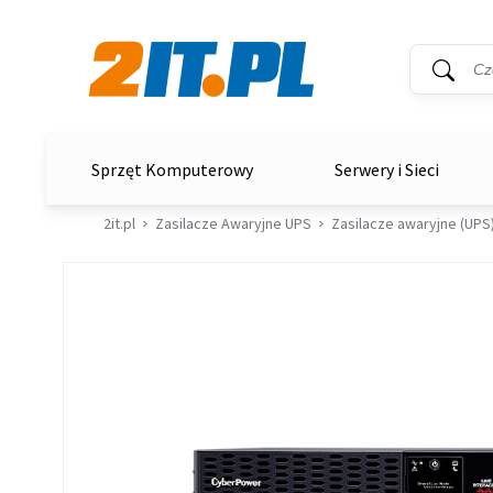
Wyszukiwar
Słowo kluc
2it.pl
Sprzęt Komputerowy
Serwery i Sieci
2it.pl
Zasilacze Awaryjne UPS
Zasilacze awaryjne (UPS