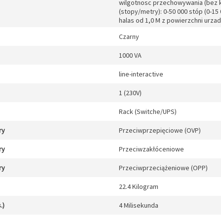
wilgotnosc przechowywania (bez 
(stopy/metry): 0-50 000 stóp (0-15
halas od 1,0 M z powierzchni urzad
Czarny
1000 VA
line-interactive
1 (230V)
Rack (Switche/UPS)
ry
Przeciwprzepięciowe (OVP)
ry
Przeciwzakłóceniowe
ry
Przeciwprzeciążeniowe (OPP)
22.4 Kilogram
.)
4 Milisekunda