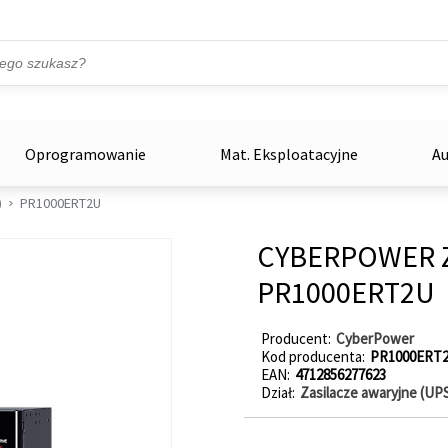
Przejdź do treści
ka
zowe
Oprogramowanie
Mat. Eksploatacyjne
Au
)
PR1000ERT2U
CYBERPOWER Za
PR1000ERT2U
Producent
CyberPower
Kod producenta
PR1000ERT
EAN
4712856277623
Dział
Zasilacze awaryjne (UP