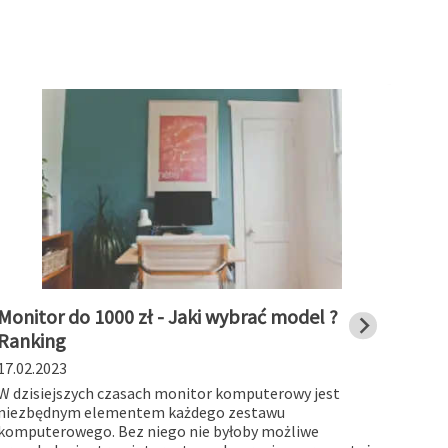
Monitor do 1000 zł - Jaki wybrać model ?
Stac
Ranking
char
17.02.2023
19.01
W dzisiejszych czasach monitor komputerowy jest
Stacj
niezbędnym elementem każdego zestawu
works
komputerowego. Bez niego nie byłoby możliwe
myślą