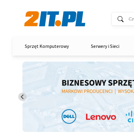
Wyszukiwar
Słowo kluc
2it.pl
Sprzęt Komputerowy
Serwery i Sieci