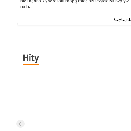
niezbędna. Cyberataki mogą mieć niszczycielski wpływ
na fi...
Czytaj d
Hity