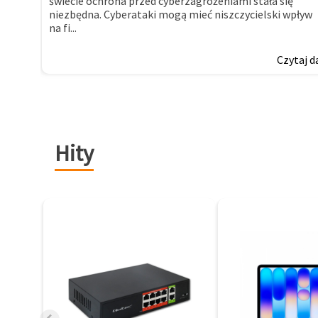
świecie ochrona przed cyberzagrożeniami stała się
niezbędna. Cyberataki mogą mieć niszczycielski wpływ
na fi...
Czytaj d
Hity