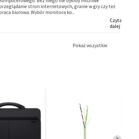
komputerowego. Bez niego nie byłoby możliwe
myślą
przeglądanie stron internetowych, granie w gry czy też
firm.
praca biurowa. Wybór monitora ko...
Czytaj
dalej
Pokaż wszystkie