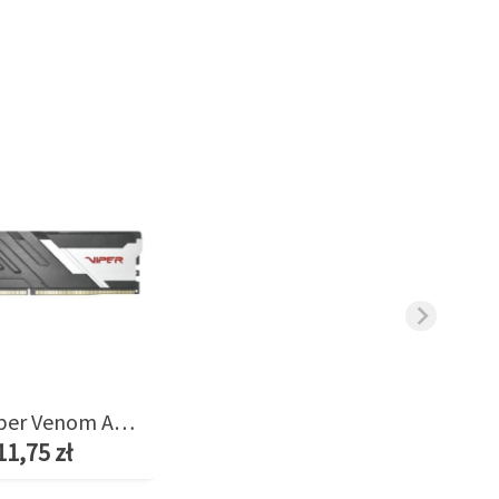
Pamięć Viper Venom AMD 8GB/6400(1*8GB) CL38
11,75 zł