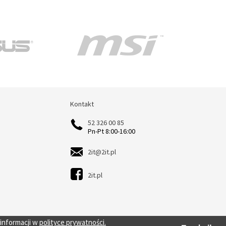
Kontakt
Kontakt
52 326 00 85
Pn-Pt 8:00-16:00
2it@2it.pl
2it.pl
 informacji w
polityce prywatności.