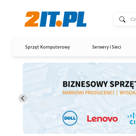
Wyszukiwar
Słowo kluc
2it.pl
Sprzęt Komputerowy
Serwery i Sieci