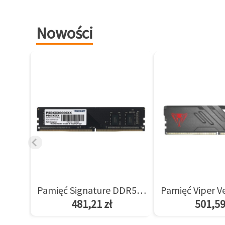
Nowości
Pamięć Signature DDR5 8GB/5600(1*8GB) CL46
481,21 zł
501,59