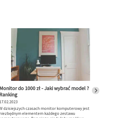
Monitor do 1000 zł - Jaki wybrać model ?
Stac
Ranking
char
17.02.2023
19.01
W dzisiejszych czasach monitor komputerowy jest
Stacj
niezbędnym elementem każdego zestawu
works