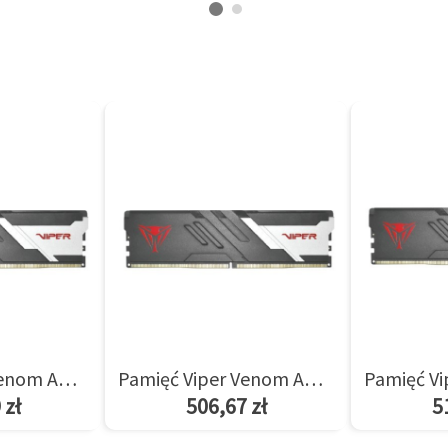
Pamięć Viper Venom AMD 8GB/5600(1*8GB) CL36
Pamięć Viper Venom AMD 8GB/6000(1*8GB) CL36
 zł
506,67 zł
5